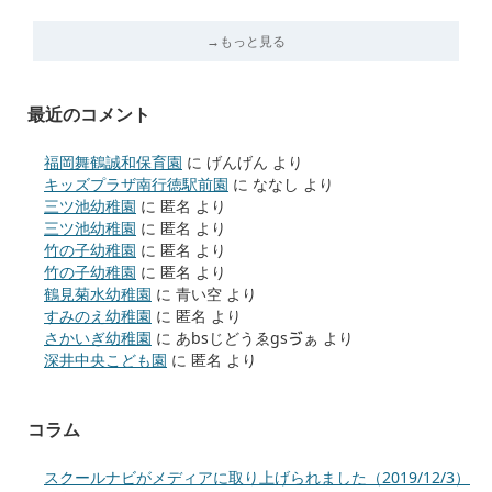
→もっと見る
最近のコメント
福岡舞鶴誠和保育園
に
げんげん
より
キッズプラザ南行徳駅前園
に
ななし
より
三ツ池幼稚園
に
匿名
より
三ツ池幼稚園
に
匿名
より
竹の子幼稚園
に
匿名
より
竹の子幼稚園
に
匿名
より
鶴見菊水幼稚園
に
青い空
より
すみのえ幼稚園
に
匿名
より
さかいぎ幼稚園
に
あbsじどうゑgsゔぁ
より
深井中央こども園
に
匿名
より
コラム
スクールナビがメディアに取り上げられました（2019/12/3）