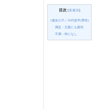
目次
[
非表示
]
1歳女の子／30代前半(男性)
満足：父親にも親切
不満：特になし