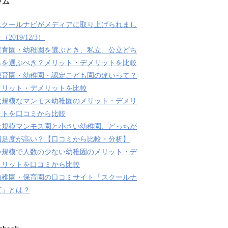
ラム
スクールナビがメディアに取り上げられまし
（2019/12/3）
保育園・幼稚園を選ぶとき、私立、公立どち
らを選ぶべき？メリット・デメリットを比較
保育園・幼稚園・認定こども園の違いって？
メリット・デメリットを比較
大規模なマンモス幼稚園のメリット・デメリ
ットを口コミから比較
大規模マンモス園と小さい幼稚園、どっちが
満足度が高い？【口コミから比較・分析】
小規模で人数の少ない幼稚園のメリット・デ
メリットを口コミから比較
幼稚園・保育園の口コミサイト「スクールナ
ビ」とは？