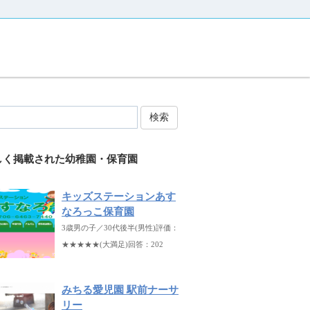
検索
しく掲載された幼稚園・保育園
キッズステーションあす
なろっこ保育園
3歳男の子／30代後半(男性)評価：
★★★★★(大満足)回答：202
みちる愛児園 駅前ナーサ
リー