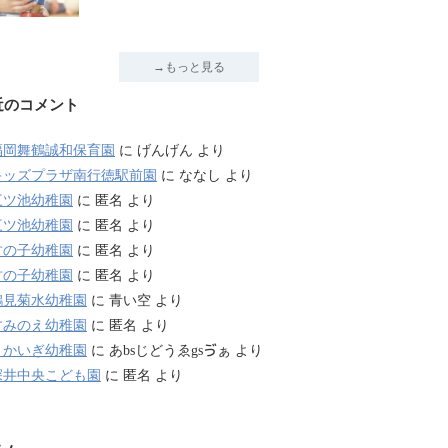
→もっと見る
近のコメント
福岡舞鶴誠和保育園
に
げんげん
より
キッズプラザ南行徳駅前園
に
ななし
より
三ツ池幼稚園
に
匿名
より
三ツ池幼稚園
に
匿名
より
竹の子幼稚園
に
匿名
より
竹の子幼稚園
に
匿名
より
鶴見菊水幼稚園
に
青い空
より
すみのえ幼稚園
に
匿名
より
さかいぎ幼稚園
に
あbsじどうゑgsゔぁ
より
深井中央こども園
に
匿名
より