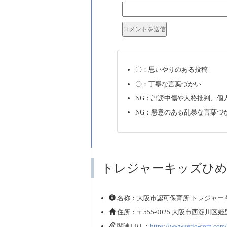
〇：思いやりのある投稿
〇：丁寧な言葉づかい
NG：誹謗中傷や人格批判、個
NG：悪意のある乱暴な言葉づ
トレジャーキッズひめ
名称：大阪市認可保育所 トレジャー
住所：〒555-0025 大阪市西淀川区姫里2
関連URL：
https://www.serio-corp.com/