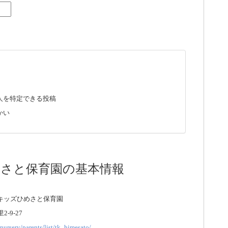
人を特定できる投稿
かい
さと保育園の基本情報
キッズひめさと保育園
-9-27
nursery/parents/list/tk_himesato/