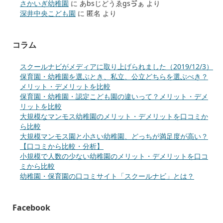
さかいぎ幼稚園
に
あbsじどうゑgsゔぁ
より
深井中央こども園
に
匿名
より
コラム
スクールナビがメディアに取り上げられました（2019/12/3）
保育園・幼稚園を選ぶとき、私立、公立どちらを選ぶべき？
メリット・デメリットを比較
保育園・幼稚園・認定こども園の違いって？メリット・デメ
リットを比較
大規模なマンモス幼稚園のメリット・デメリットを口コミか
ら比較
大規模マンモス園と小さい幼稚園、どっちが満足度が高い？
【口コミから比較・分析】
小規模で人数の少ない幼稚園のメリット・デメリットを口コ
ミから比較
幼稚園・保育園の口コミサイト「スクールナビ」とは？
Facebook