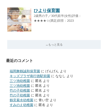
ひより保育園
2歳男の子／30代前半(女性)評価：
★★★★☆(満足)回答：2023
→もっと見る
最近のコメント
福岡舞鶴誠和保育園
に
げんげん
より
キッズプラザ南行徳駅前園
に
ななし
より
三ツ池幼稚園
に
匿名
より
三ツ池幼稚園
に
匿名
より
竹の子幼稚園
に
匿名
より
竹の子幼稚園
に
匿名
より
鶴見菊水幼稚園
に
青い空
より
すみのえ幼稚園
に
匿名
より