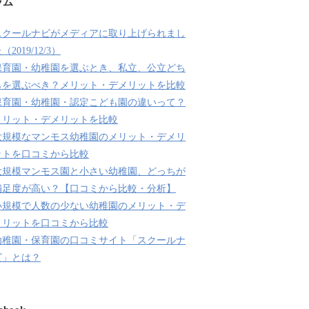
ラム
スクールナビがメディアに取り上げられまし
（2019/12/3）
保育園・幼稚園を選ぶとき、私立、公立どち
らを選ぶべき？メリット・デメリットを比較
保育園・幼稚園・認定こども園の違いって？
メリット・デメリットを比較
大規模なマンモス幼稚園のメリット・デメリ
ットを口コミから比較
大規模マンモス園と小さい幼稚園、どっちが
満足度が高い？【口コミから比較・分析】
小規模で人数の少ない幼稚園のメリット・デ
メリットを口コミから比較
幼稚園・保育園の口コミサイト「スクールナ
ビ」とは？