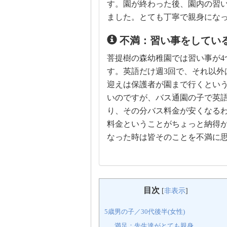
す。園が終わった後、園内の習
ました。とても丁寧で親身にな
不満：習い事をしてい
菩提樹の森幼稚園では習い事が4
す。英語だけ週3回で、それ以外
迎えは保護者が園まで行くとい
いのですが、バス通園の子で英語
り、その分バス料金が安くなる
料金ということがちょっと納得
なった時は皆そのことを不満に
目次
[
非表示
]
5歳男の子／30代後半(女性)
満足：先生達がとても親身