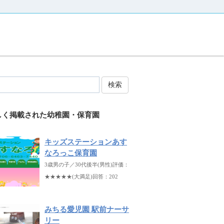
検索
しく掲載された幼稚園・保育園
キッズステーションあす
なろっこ保育園
3歳男の子／30代後半(男性)評価：
★★★★★(大満足)回答：202
みちる愛児園 駅前ナーサ
リー