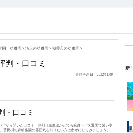
育園・幼稚園
>
埼玉の幼稚園
>
朝霞市の幼稚園
>
評判・口コミ
新
最終更新日：2022/11/09
判・口コミ
・パパから聞いた口コミ・評判（先生達がとても親身・バス通園で習い事
。菩提樹の森幼稚園の雰囲気を知りたい方は参考にしてみましょう。