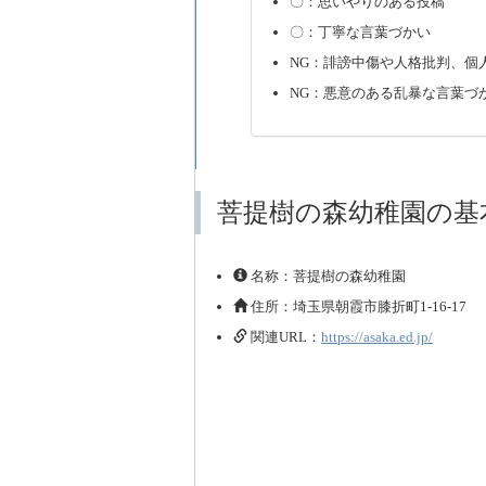
〇：思いやりのある投稿
〇：丁寧な言葉づかい
NG：誹謗中傷や人格批判、個
NG：悪意のある乱暴な言葉づ
菩提樹の森幼稚園の基
名称：菩提樹の森幼稚園
住所：埼玉県朝霞市膝折町1-16-17
関連URL：
https://asaka.ed.jp/