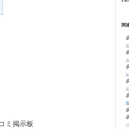
Fac
関
コミ掲示板