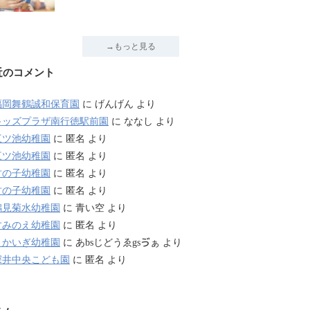
→もっと見る
近のコメント
福岡舞鶴誠和保育園
に
げんげん
より
キッズプラザ南行徳駅前園
に
ななし
より
三ツ池幼稚園
に
匿名
より
三ツ池幼稚園
に
匿名
より
竹の子幼稚園
に
匿名
より
竹の子幼稚園
に
匿名
より
鶴見菊水幼稚園
に
青い空
より
すみのえ幼稚園
に
匿名
より
さかいぎ幼稚園
に
あbsじどうゑgsゔぁ
より
深井中央こども園
に
匿名
より