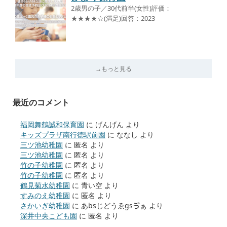
2歳男の子／30代前半(女性)評価：
★★★★☆(満足)回答：2023
→もっと見る
最近のコメント
福岡舞鶴誠和保育園
に
げんげん
より
キッズプラザ南行徳駅前園
に
ななし
より
三ツ池幼稚園
に
匿名
より
三ツ池幼稚園
に
匿名
より
竹の子幼稚園
に
匿名
より
竹の子幼稚園
に
匿名
より
鶴見菊水幼稚園
に
青い空
より
すみのえ幼稚園
に
匿名
より
さかいぎ幼稚園
に
あbsじどうゑgsゔぁ
より
深井中央こども園
に
匿名
より