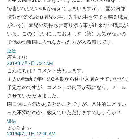
途中入園される予定なのですね…。園への不満をここ
で書いていいべきか考えてしまいますが…。園の内部
情報がダダ漏れ(園児の事、先生の事を何でも喋る職員
がいる)、園児の気持ちに寄り添う事が出来ない職員が
いる。このくらいにしておきます（笑）人気がないの
で他の幼稚園に入れなかった方が入る感じです。
返信
匿名
より:
2019年7月7日 7:22 AM
こんにちは！コメント失礼します。
主人の転勤で年中の2学期から途中入園させていただく
予定なのですが、コメントの内容が気になり、メール
させていただきました。
園自体に不満があるとのことですが、具体的にどうい
った不満なのか、教えていただけますでしょうか？
返信
どらみ
より:
2019年7月1日 12:40 AM