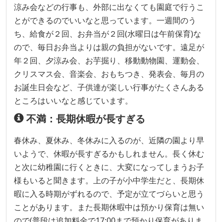
涼み会などの行事も、外部に出なくても園庭で行うこ
とができるのでいいなと思っています。一週間のう
ち、給食が２回、お弁当が２回(水曜日は午前保育)な
ので、毎日お弁当よりは親の負担がないです。遠足が
年２回、夕涼み会、お芋掘り、移動動物園、運動会、
クリスマス会、音楽会、おもちつき、発表会、毎月の
お誕生日会など、子供達が楽しい行事がたくさんある
ところはいいなと感じています。
不満：長期休暇が長すぎる
春休み、夏休み、冬休みに入るのが、近隣の園より早
いようで、休暇が長すぎるかもしれません。長く休む
と次に幼稚園に行くときに、大変になってしまうお子
様もいると聞きます。上の子が小中学生だと、長期休
暇に入る時期がずれるので、予定が立てづらいと思う
ことがあります。また長期休暇中は預かり保育は無い
ので(普段は追加料金で17:00まで預かり保育がありま