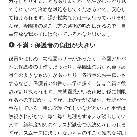
ガをしたりすることもありますが、先生がしっかり見
てくれていて冷静な対処をしてくださるので、安心し
て預けられます。課外授業などは一切行っておりませ
んが、降園後の過ごし方の選択の幅が広がるので、自
由奔放な我が子には合っているかなと思います。
不満：保護者の負担が大きい
役員をはじめ、幼稚園バザーがあったり、卒園アルバ
ムは保護者の手作りだったり、卒園生のお別れ会（謝
恩会のようなもの）があったり、各行事のお手伝いも
するなど、保護者の出番が非常に多く、ほぼ全員に役
割が割り振られます。未就園児がいる家庭は係に制限
があるので助かりますが、上の子が受験生、母親が仕
事をしている、親の介護で忙しいなどといった事情は
無視されがちで、毎年毎年無理をする人が続出してい
ます。新年度初めのクラス懇談会で係決めが行われま
すが、スムーズに決まらないとものすごく険悪な雰囲