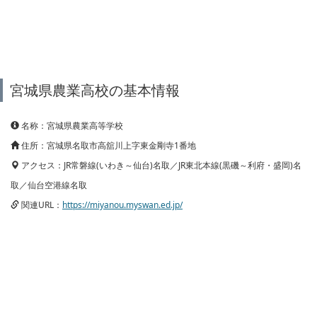
宮城県農業高校の基本情報
名称：宮城県農業高等学校
住所：宮城県名取市高舘川上字東金剛寺1番地
アクセス：JR常磐線(いわき～仙台)名取／JR東北本線(黒磯～利府・盛岡)名
取／仙台空港線名取
関連URL：
https://miyanou.myswan.ed.jp/