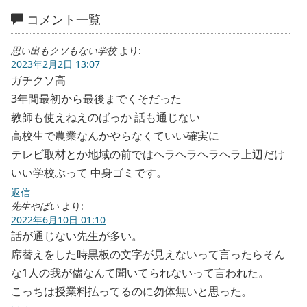
コメント一覧
思い出もクソもない学校
より:
2023年2月2日 13:07
ガチクソ高
3年間最初から最後までくそだった
教師も使えねえのばっか 話も通じない
高校生で農業なんかやらなくていい確実に
テレビ取材とか地域の前ではヘラヘラヘラヘラ上辺だけ
いい学校ぶって 中身ゴミです。
返信
先生やばい
より:
2022年6月10日 01:10
話が通じない先生が多い。
席替えをした時黒板の文字が見えないって言ったらそん
な1人の我が儘なんて聞いてられないって言われた。
こっちは授業料払ってるのに勿体無いと思った。