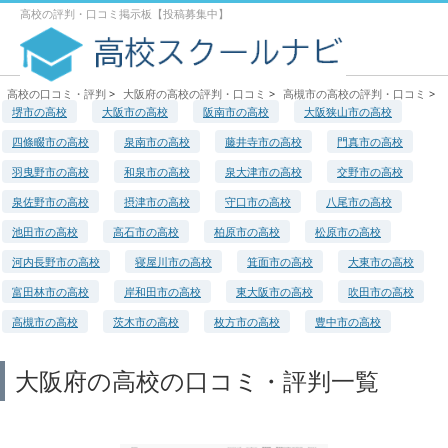
高校の評判・口コミ掲示板【投稿募集中】
高校の口コミ・評判
>
大阪府の高校の評判・口コミ
>
高槻市の高校の評判・口コミ
>
堺市の高校
大阪市の高校
阪南市の高校
大阪狭山市の高校
四條畷市の高校
泉南市の高校
藤井寺市の高校
門真市の高校
羽曳野市の高校
和泉市の高校
泉大津市の高校
交野市の高校
泉佐野市の高校
摂津市の高校
守口市の高校
八尾市の高校
池田市の高校
高石市の高校
柏原市の高校
松原市の高校
河内長野市の高校
寝屋川市の高校
箕面市の高校
大東市の高校
富田林市の高校
岸和田市の高校
東大阪市の高校
吹田市の高校
高槻市の高校
茨木市の高校
枚方市の高校
豊中市の高校
大阪府の高校の口コミ・評判一覧