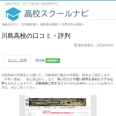
高校の評判・口コミ掲示板【投稿募集中】
高校の口コミ・評判掲示板
>
徳島県の高校
>
吉野川市の高校
>
川島高校の口コミ・評判
最終更新日：2023/03/31
口コミ・評判
掲示板
投稿募集中
川島高校の卒業生から聞いた、川島高校の魅力や雰囲気、特色をご紹介します。
「中高一貫校」「急な坂ばかり」など、
良い口コミや悪い評判を含めたリアルな
声
をお伝えしますので、
川島高校に対するイメージ
を具体的にしたいとお考えの
方は、ぜひご覧ください。