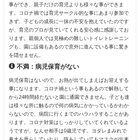
事ができ、親子だけの育児よりも様々な事ができま
す。コロナ禍では育児サークル的な事にあまり参加で
きず、子どもの成長に一抹の不安を抱えていたのです
が、育児のプロが見ていてくれる安心感に感謝してお
ります。親個人では見極めの難しいトイレトレーニン
グも、園に設備もあるので意外に進んでいる事に驚き
を隠せません。
不満：病児保育がない
病児保育はないので、お熱が出てしまえばお迎えする
事になります。コロナ禍という事もあるので解熱して
から24時間経たないと園に通園できません。子ども達
は様々な所に触るので何の病気にかかっているかわか
らないので、病院に行くまでのハラハラすることがあ
ります。コロナ対策はしっかりしていてくれているよ
うですが、なんせ相手は0歳児です。ヨダレまみれで
鼻水を垂らしていたり、咳をしていてもマスクが出来