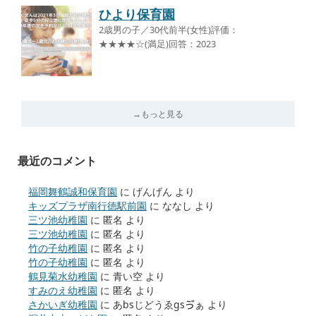
ひより保育園
2歳男の子／30代前半(女性)評価：
★★★★☆(満足)回答：2023
→もっと見る
最近のコメント
福岡舞鶴誠和保育園
に
げんげん
より
キッズプラザ南行徳駅前園
に
ななし
より
三ツ池幼稚園
に
匿名
より
三ツ池幼稚園
に
匿名
より
竹の子幼稚園
に
匿名
より
竹の子幼稚園
に
匿名
より
鶴見菊水幼稚園
に
青い空
より
すみのえ幼稚園
に
匿名
より
さかいぎ幼稚園
に
あbsじどうゑgsゔぁ
より