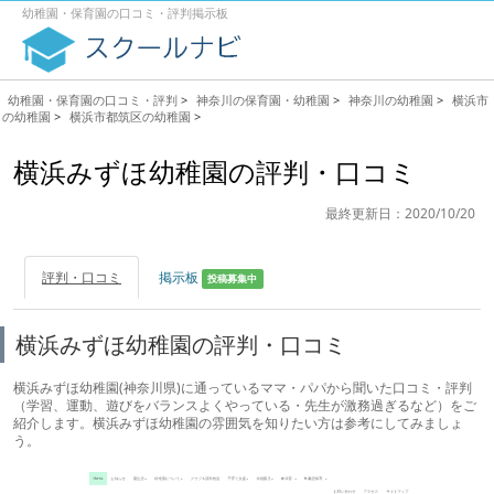
幼稚園・保育園の口コミ・評判掲示板
幼稚園・保育園の口コミ・評判
>
神奈川の保育園・幼稚園
>
神奈川の幼稚園
>
横浜市
の幼稚園
>
横浜市都筑区の幼稚園
>
横浜みずほ幼稚園の評判・口コミ
最終更新日：2020/10/20
評判・口コミ
掲示板
投稿募集中
横浜みずほ幼稚園の評判・口コミ
横浜みずほ幼稚園(神奈川県)に通っているママ・パパから聞いた口コミ・評判
（学習、運動、遊びをバランスよくやっている・先生が激務過ぎるなど）をご
紹介します。横浜みずほ幼稚園の雰囲気を知りたい方は参考にしてみましょ
う。