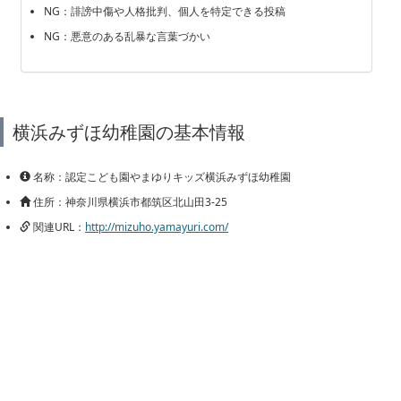
NG：誹謗中傷や人格批判、個人を特定できる投稿
NG：悪意のある乱暴な言葉づかい
横浜みずほ幼稚園の基本情報
名称：認定こども園やまゆりキッズ横浜みずほ幼稚園
住所：神奈川県横浜市都筑区北山田3-25
関連URL：
http://mizuho.yamayuri.com/