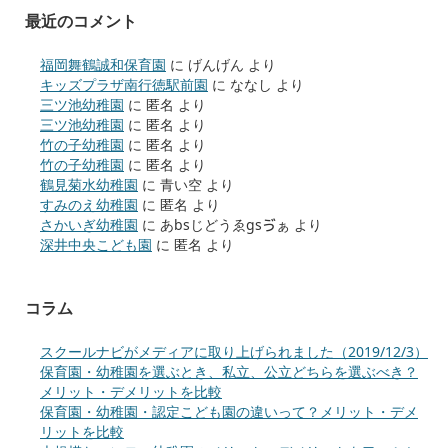
最近のコメント
福岡舞鶴誠和保育園
に
げんげん
より
キッズプラザ南行徳駅前園
に
ななし
より
三ツ池幼稚園
に
匿名
より
三ツ池幼稚園
に
匿名
より
竹の子幼稚園
に
匿名
より
竹の子幼稚園
に
匿名
より
鶴見菊水幼稚園
に
青い空
より
すみのえ幼稚園
に
匿名
より
さかいぎ幼稚園
に
あbsじどうゑgsゔぁ
より
深井中央こども園
に
匿名
より
コラム
スクールナビがメディアに取り上げられました（2019/12/3）
保育園・幼稚園を選ぶとき、私立、公立どちらを選ぶべき？
メリット・デメリットを比較
保育園・幼稚園・認定こども園の違いって？メリット・デメ
リットを比較