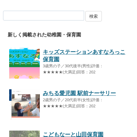
検索
新しく掲載された幼稚園・保育園
キッズステーションあすなろっこ
保育園
3歳男の子／30代後半(男性)評価：
★★★★★(大満足)回答：202
みちる愛児園 駅前ナーサリー
2歳男の子／20代前半(女性)評価：
★★★★★(大満足)回答：202
こどもなーと山田保育園