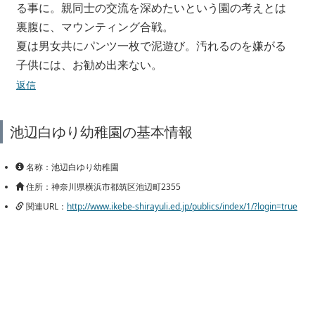
る事に。親同士の交流を深めたいという園の考えとは
裏腹に、マウンティング合戦。
夏は男女共にパンツ一枚で泥遊び。汚れるのを嫌がる
子供には、お勧め出来ない。
返信
池辺白ゆり幼稚園の基本情報
名称：池辺白ゆり幼稚園
住所：神奈川県横浜市都筑区池辺町2355
関連URL：
http://www.ikebe-shirayuli.ed.jp/publics/index/1/?login=true