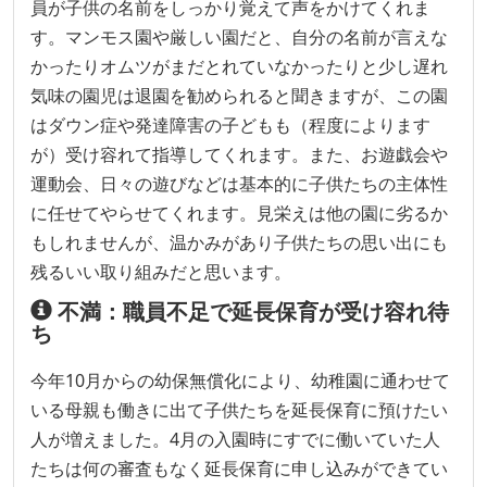
員が子供の名前をしっかり覚えて声をかけてくれま
す。マンモス園や厳しい園だと、自分の名前が言えな
かったりオムツがまだとれていなかったりと少し遅れ
気味の園児は退園を勧められると聞きますが、この園
はダウン症や発達障害の子どもも（程度によります
が）受け容れて指導してくれます。また、お遊戯会や
運動会、日々の遊びなどは基本的に子供たちの主体性
に任せてやらせてくれます。見栄えは他の園に劣るか
もしれませんが、温かみがあり子供たちの思い出にも
残るいい取り組みだと思います。
不満：職員不足で延長保育が受け容れ待
ち
今年10月からの幼保無償化により、幼稚園に通わせて
いる母親も働きに出て子供たちを延長保育に預けたい
人が増えました。4月の入園時にすでに働いていた人
たちは何の審査もなく延長保育に申し込みができてい