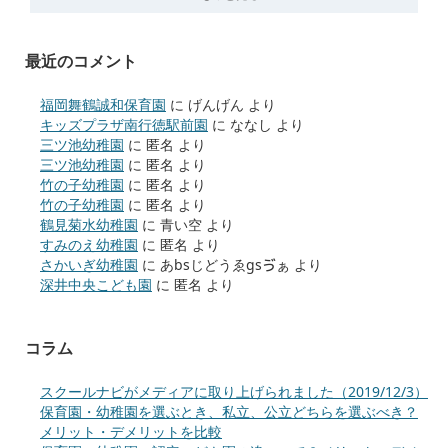
最近のコメント
福岡舞鶴誠和保育園
に
げんげん
より
キッズプラザ南行徳駅前園
に
ななし
より
三ツ池幼稚園
に
匿名
より
三ツ池幼稚園
に
匿名
より
竹の子幼稚園
に
匿名
より
竹の子幼稚園
に
匿名
より
鶴見菊水幼稚園
に
青い空
より
すみのえ幼稚園
に
匿名
より
さかいぎ幼稚園
に
あbsじどうゑgsゔぁ
より
深井中央こども園
に
匿名
より
コラム
スクールナビがメディアに取り上げられました（2019/12/3）
保育園・幼稚園を選ぶとき、私立、公立どちらを選ぶべき？
メリット・デメリットを比較