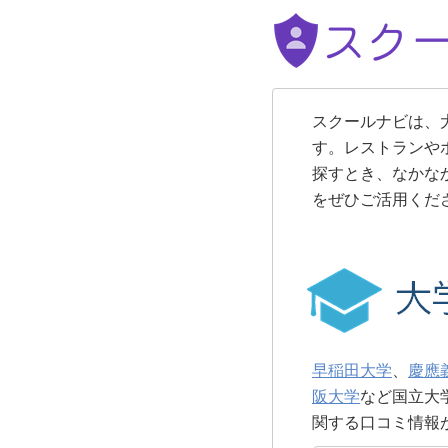
スクールナビは、
す。レストランや
探すとき、なかな
をぜひご活用くだ
早稲田大学
、
慶應
阪大学
など国立大
関する口コミ情報