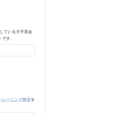
している大手英会
トです。
トレーニング教室
を