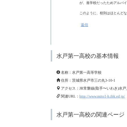
が、進学校だったためアルバイ
このように、校則はほとんどな
返信
水戸第一高校の基本情報
名称：水戸第一高等学校
住所：茨城県水戸市三の丸3-10-1
アクセス：JR常磐線(取手〜いわき)水
関連URL：
http://www.mito1-h.ibk.ed.jp/
水戸第一高校の関連ページ