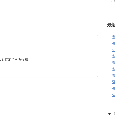
最
人を特定できる投稿
かい
エ