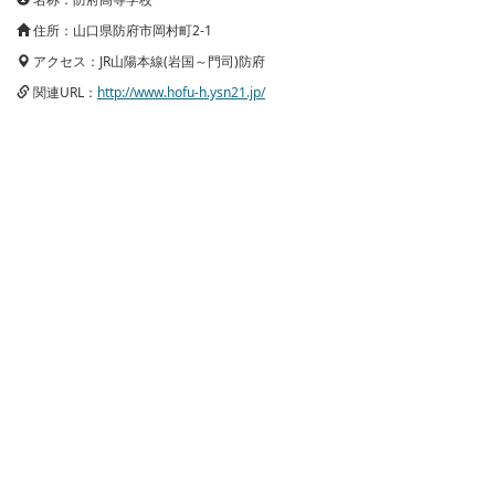
住所：山口県防府市岡村町2-1
アクセス：JR山陽本線(岩国～門司)防府
関連URL：
http://www.hofu-h.ysn21.jp/