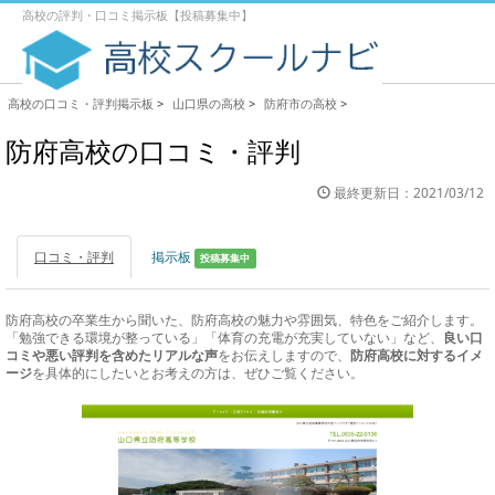
高校の評判・口コミ掲示板【投稿募集中】
高校の口コミ・評判掲示板
>
山口県の高校
>
防府市の高校
>
防府高校の口コミ・評判
最終更新日：2021/03/12
口コミ・評判
掲示板
投稿募集中
防府高校の卒業生から聞いた、防府高校の魅力や雰囲気、特色をご紹介します。
「勉強できる環境が整っている」「体育の充電が充実していない」など、
良い口
コミや悪い評判を含めたリアルな声
をお伝えしますので、
防府高校に対するイメ
ージ
を具体的にしたいとお考えの方は、ぜひご覧ください。