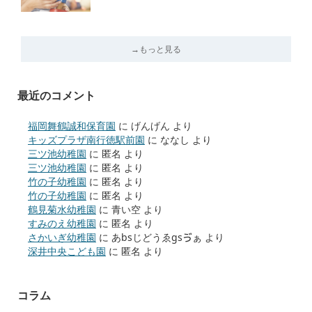
→もっと見る
最近のコメント
福岡舞鶴誠和保育園
に
げんげん
より
キッズプラザ南行徳駅前園
に
ななし
より
三ツ池幼稚園
に
匿名
より
三ツ池幼稚園
に
匿名
より
竹の子幼稚園
に
匿名
より
竹の子幼稚園
に
匿名
より
鶴見菊水幼稚園
に
青い空
より
すみのえ幼稚園
に
匿名
より
さかいぎ幼稚園
に
あbsじどうゑgsゔぁ
より
深井中央こども園
に
匿名
より
コラム