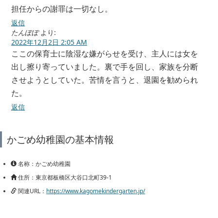
担任からの謝罪は一切なし。
返信
たんぽぽ
より:
2022年12月2日 2:05 AM
ここの保育士に陰湿な嫌がらせを受け、主人には女を
出し擦り寄っていました。裏で手を回し、家族を分断
させようとしていた。苦情を言うと、退園を勧められ
た。
返信
かごめ幼稚園の基本情報
名称：かごめ幼稚園
住所：東京都板橋区大谷口北町39-1
関連URL：
https://www.kagomekindergarten.jp/