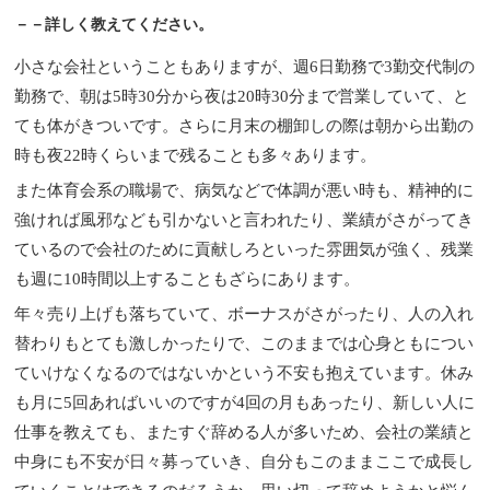
－－詳しく教えてください。
小さな会社ということもありますが、週6日勤務で3勤交代制の
勤務で、朝は5時30分から夜は20時30分まで営業していて、と
ても体がきついです。さらに月末の棚卸しの際は朝から出勤の
時も夜22時くらいまで残ることも多々あります。
また体育会系の職場で、病気などで体調が悪い時も、精神的に
強ければ風邪なども引かないと言われたり、業績がさがってき
ているので会社のために貢献しろといった雰囲気が強く、残業
も週に10時間以上することもざらにあります。
年々売り上げも落ちていて、ボーナスがさがったり、人の入れ
替わりもとても激しかったりで、このままでは心身ともについ
ていけなくなるのではないかという不安も抱えています。休み
も月に5回あればいいのですが4回の月もあったり、新しい人に
仕事を教えても、またすぐ辞める人が多いため、会社の業績と
中身にも不安が日々募っていき、自分もこのままここで成長し