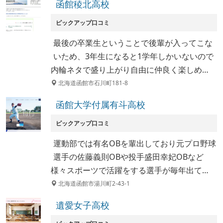
函館稜北高校
ピックアップ口コミ
最後の卒業生ということで後輩が入ってこな
いため、3年生になると1学年しかいないので
内輪ネタで盛り上がり自由に仲良く楽しめ…
北海道函館市石川町181-8
函館大学付属有斗高校
ピックアップ口コミ
運動部では有名OBを輩出しており元プロ野球
選手の佐藤義則OBや投手盛田幸妃OBなど
様々スポーツで活躍をする選手が毎年出て…
北海道函館市湯川町2-43-1
遺愛女子高校