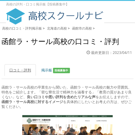
高校の評判・口コミ掲示板【投稿募集中】
高校の口コミ・評判掲示板
>
北海道の高校
>
函館市の高校
>
函館ラ・サール高校の口コミ・評判
最終更新日：2023/04/11
口コミ・評判
掲示板
投稿募集中
函館ラ・サール高校の卒業生から聞いた、函館ラ・サール高校の魅力や雰囲気、
特色をご紹介します。「密な寮生活で精神力を涵養する」「教育の質があまり良
くない」など、
良い口コミや悪い評判を含めたリアルな声
をお伝えしますので、
函館ラ・サール高校に対するイメージ
を具体的にしたいとお考えの方は、ぜひご
覧ください。