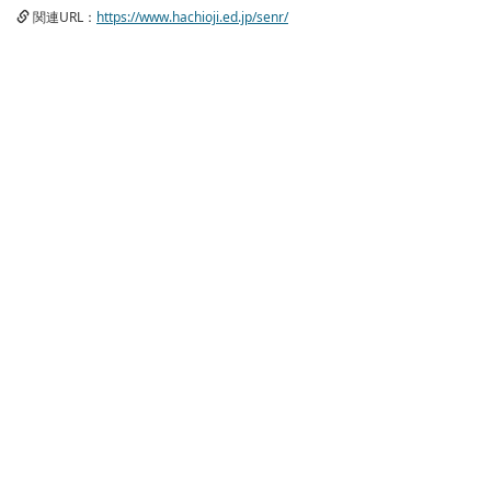
関連URL：
https://www.hachioji.ed.jp/senr/