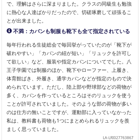
で、理解はさらに深まりました。クラスの同級生も勉強
に熱心な人達ばかりだったので、切磋琢磨して頑張るこ
とが出来ました。
不満：カバンも制服も靴下も全て指定されている
毎年行われる生徒総会で毎回挙がっていたのが「靴下が
破れやすい」「カバンの紐が短い」「リュックを許可し
て欲しい」など、服装や指定カバンについてでした。八
王子学園では制服のほか、靴下やローファー、上履き、
体育館ばき、外履き、通学カバンなどが指定のもので決
められています。ただし、陸上部や野球部などの荷物が
多く、カバンを作っているところはそのリュックを使う
ことが許可されていました。そのような部の荷物が多い
のは仕方の無いことですが、運動部に入っていなかった
私は、教科書も荷物も1つにまとめられるリュックを羨
ましく思っていました。
LA-LRI027763867