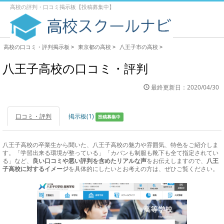
高校の評判・口コミ掲示板【投稿募集中】
高校の口コミ・評判掲示板
>
東京都の高校
>
八王子市の高校
>
八王子高校の口コミ・評判
最終更新日：2020/04/30
口コミ・評判
掲示板(1)
投稿募集中
八王子高校の卒業生から聞いた、八王子高校の魅力や雰囲気、特色をご紹介しま
す。「学習出来る環境が整っている」「カバンも制服も靴下も全て指定されてい
る」など、
良い口コミや悪い評判を含めたリアルな声
をお伝えしますので、
八王
子高校に対するイメージ
を具体的にしたいとお考えの方は、ぜひご覧ください。