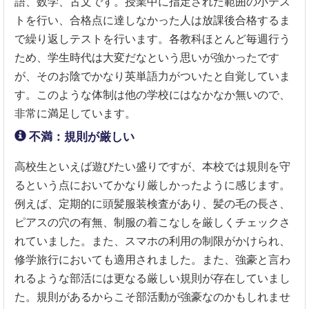
語、数学、古文です。授業中に指定された範囲の小テス
トを行い、合格点に達しなかった人は放課後合格するま
で繰り返しテストを行います。各教科ほとんど毎週行う
ため、学生時代は大変だなという思いが強かったです
が、そのお陰でかなり英単語力がついたと自覚していま
す。このような体制は他の学校にはなかなか無いので、
非常に満足しています。
不満：規則が厳しい
高校生といえば遊びたい盛りですが、本校では規則を守
るという点においてかなり厳しかったように感じます。
例えば、定期的に頭髪服装検査があり、髪の毛の長さ、
ピアスの穴の有無、制服の着こなしを厳しくチェックさ
れていました。また、スマホの利用の制限がかけられ、
修学旅行においても適用されました。また、強豪と言わ
れるような部活には更なる厳しい規則が存在していまし
た。規則があるからこそ部活動が強豪なのかもしれませ