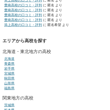
矢上高校の口コミ・評判
に
匿名
より
豊南高校の口コミ・評判
に
匿名
より
豊南高校の口コミ・評判
に
匿名
より
豊南高校の口コミ・評判
に
匿名
より
豊南高校の口コミ・評判
に
匿名
より
添上高校の口コミ・評判
に
匿名希望
より
エリアから高校を探す
北海道・東北地方の高校
北海道
青森県
岩手県
宮城県
秋田県
山形県
福島県
関東地方の高校
茨城県
栃木県