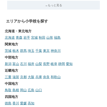
→もっと見る
エリアから小学校を探す
北海道・東北地方
北海道
青森
岩手
宮城
秋田
山形
福島
関東地方
茨城
栃木
群馬
埼玉
千葉
東京
神奈川
中部地方
新潟
富山
石川
福井
山梨
長野
岐阜
静岡
愛知
近畿地方
三重
滋賀
京都
大阪
兵庫
奈良
和歌山
中国地方
鳥取
島根
岡山
広島
山口
四国地方
徳島
香川
愛媛
高知