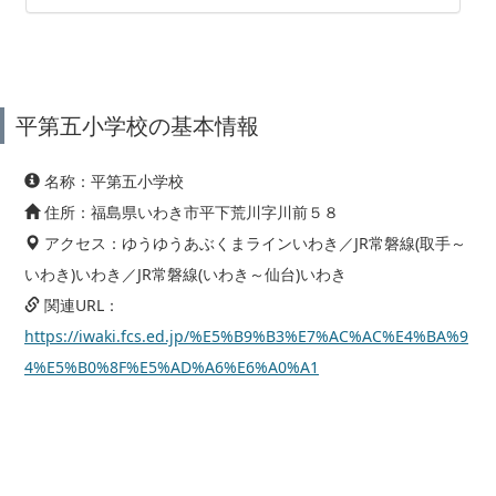
平第五小学校の基本情報
名称：平第五小学校
住所：福島県いわき市平下荒川字川前５８
アクセス：ゆうゆうあぶくまラインいわき／JR常磐線(取手～
いわき)いわき／JR常磐線(いわき～仙台)いわき
関連URL：
https://iwaki.fcs.ed.jp/%E5%B9%B3%E7%AC%AC%E4%BA%9
4%E5%B0%8F%E5%AD%A6%E6%A0%A1