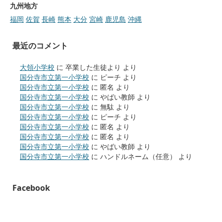
九州地方
福岡
佐賀
長崎
熊本
大分
宮崎
鹿児島
沖縄
最近のコメント
大領小学校
に
卒業した生徒より
より
国分寺市立第一小学校
に
ピーチ
より
国分寺市立第一小学校
に
匿名
より
国分寺市立第一小学校
に
やばい教師
より
国分寺市立第一小学校
に
無駄
より
国分寺市立第一小学校
に
ピーチ
より
国分寺市立第一小学校
に
匿名
より
国分寺市立第一小学校
に
匿名
より
国分寺市立第一小学校
に
やばい教師
より
国分寺市立第一小学校
に
ハンドルネーム（任意）
より
Facebook