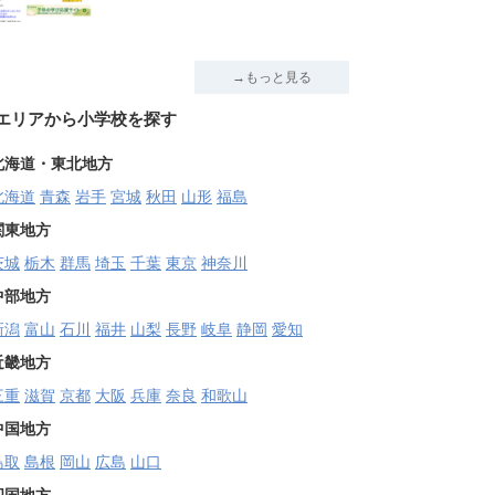
→もっと見る
エリアから小学校を探す
北海道・東北地方
北海道
青森
岩手
宮城
秋田
山形
福島
関東地方
茨城
栃木
群馬
埼玉
千葉
東京
神奈川
中部地方
新潟
富山
石川
福井
山梨
長野
岐阜
静岡
愛知
近畿地方
三重
滋賀
京都
大阪
兵庫
奈良
和歌山
中国地方
鳥取
島根
岡山
広島
山口