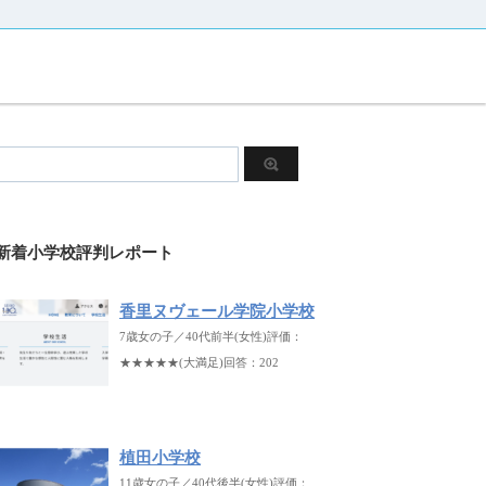
新着小学校評判レポート
香里ヌヴェール学院小学校
7歳女の子／40代前半(女性)評価：
★★★★★(大満足)回答：202
植田小学校
11歳女の子／40代後半(女性)評価：