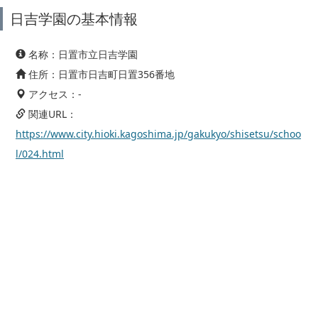
日吉学園の基本情報
名称：日置市立日吉学園
住所：日置市日吉町日置356番地
アクセス：-
関連URL：
https://www.city.hioki.kagoshima.jp/gakukyo/shisetsu/schoo
l/024.html