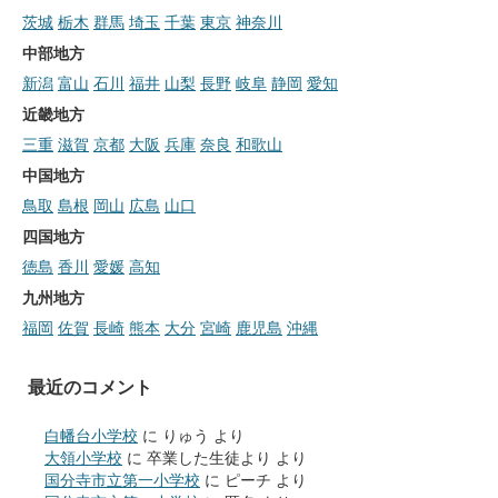
茨城
栃木
群馬
埼玉
千葉
東京
神奈川
中部地方
新潟
富山
石川
福井
山梨
長野
岐阜
静岡
愛知
近畿地方
三重
滋賀
京都
大阪
兵庫
奈良
和歌山
中国地方
鳥取
島根
岡山
広島
山口
四国地方
徳島
香川
愛媛
高知
九州地方
福岡
佐賀
長崎
熊本
大分
宮崎
鹿児島
沖縄
最近のコメント
白幡台小学校
に
りゅう
より
大領小学校
に
卒業した生徒より
より
国分寺市立第一小学校
に
ピーチ
より