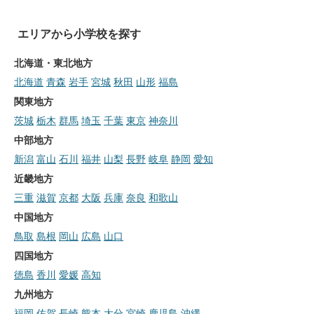
エリアから小学校を探す
北海道・東北地方
北海道
青森
岩手
宮城
秋田
山形
福島
関東地方
茨城
栃木
群馬
埼玉
千葉
東京
神奈川
中部地方
新潟
富山
石川
福井
山梨
長野
岐阜
静岡
愛知
近畿地方
三重
滋賀
京都
大阪
兵庫
奈良
和歌山
中国地方
鳥取
島根
岡山
広島
山口
四国地方
徳島
香川
愛媛
高知
九州地方
福岡
佐賀
長崎
熊本
大分
宮崎
鹿児島
沖縄