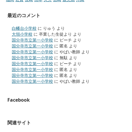
最近のコメント
白幡台小学校
に
りゅう
より
大領小学校
に
卒業した生徒より
より
国分寺市立第一小学校
に
ピーチ
より
国分寺市立第一小学校
に
匿名
より
国分寺市立第一小学校
に
やばい教師
より
国分寺市立第一小学校
に
無駄
より
国分寺市立第一小学校
に
ピーチ
より
国分寺市立第一小学校
に
匿名
より
国分寺市立第一小学校
に
匿名
より
国分寺市立第一小学校
に
やばい教師
より
Facebook
関連サイト