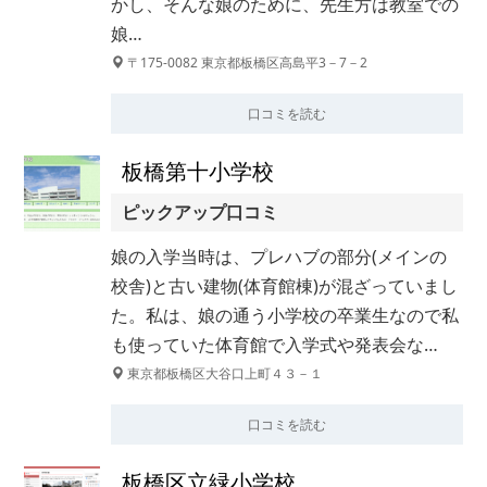
かし、そんな娘のために、先生方は教室での
娘…
〒175-0082 東京都板橋区高島平3－7－2
口コミを読む
板橋第十小学校
ピックアップ口コミ
娘の入学当時は、プレハブの部分(メインの
校舎)と古い建物(体育館棟)が混ざっていまし
た。私は、娘の通う小学校の卒業生なので私
も使っていた体育館で入学式や発表会な…
東京都板橋区大谷口上町４３－１
口コミを読む
板橋区立緑小学校