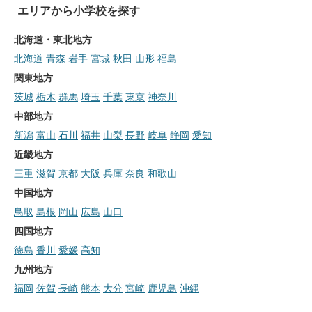
エリアから小学校を探す
北海道・東北地方
北海道
青森
岩手
宮城
秋田
山形
福島
関東地方
茨城
栃木
群馬
埼玉
千葉
東京
神奈川
中部地方
新潟
富山
石川
福井
山梨
長野
岐阜
静岡
愛知
近畿地方
三重
滋賀
京都
大阪
兵庫
奈良
和歌山
中国地方
鳥取
島根
岡山
広島
山口
四国地方
徳島
香川
愛媛
高知
九州地方
福岡
佐賀
長崎
熊本
大分
宮崎
鹿児島
沖縄