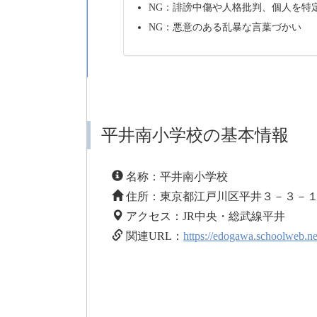
NG：誹謗中傷や人格批判、個人を特
NG：悪意のある乱暴な言葉づかい
平井南小学校の基本情報
名称：平井南小学校
住所：東京都江戸川区平井３－３－
アクセス：JR中央・総武線平井
関連URL：
https://edogawa.schoolweb.ne