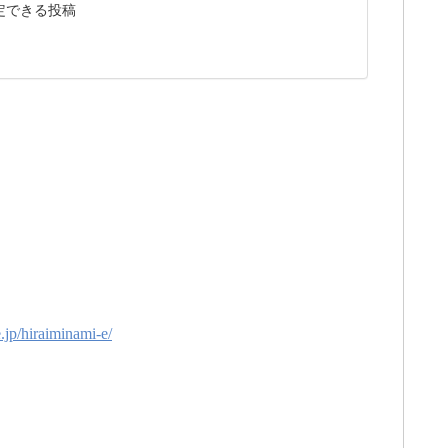
定できる投稿
１
.jp/hiraiminami-e/