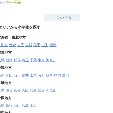
→もっと見る
エリアから小学校を探す
北海道・東北地方
北海道
青森
岩手
宮城
秋田
山形
福島
関東地方
茨城
栃木
群馬
埼玉
千葉
東京
神奈川
中部地方
新潟
富山
石川
福井
山梨
長野
岐阜
静岡
愛知
近畿地方
三重
滋賀
京都
大阪
兵庫
奈良
和歌山
中国地方
鳥取
島根
岡山
広島
山口