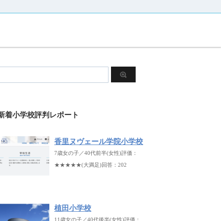
新着小学校評判レポート
香里ヌヴェール学院小学校
7歳女の子／40代前半(女性)評価：
★★★★★(大満足)回答：202
植田小学校
11歳女の子／40代後半(女性)評価：