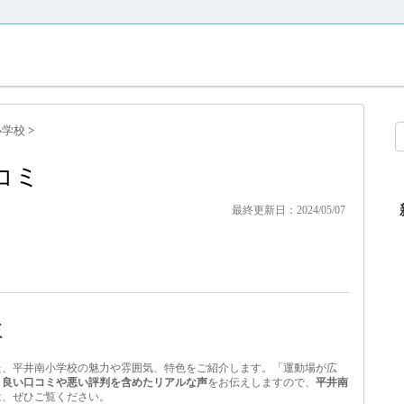
小学校
>
コミ
最終更新日：2024/05/07
ミ
た、平井南小学校の魅力や雰囲気、特色をご紹介します。「運動場が広
、
良い口コミや悪い評判を含めたリアルな声
をお伝えしますので、
平井南
は、ぜひご覧ください。