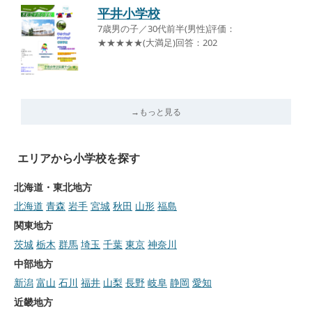
平井小学校
7歳男の子／30代前半(男性)評価：
★★★★★(大満足)回答：202
→もっと見る
エリアから小学校を探す
北海道・東北地方
北海道
青森
岩手
宮城
秋田
山形
福島
関東地方
茨城
栃木
群馬
埼玉
千葉
東京
神奈川
中部地方
新潟
富山
石川
福井
山梨
長野
岐阜
静岡
愛知
近畿地方