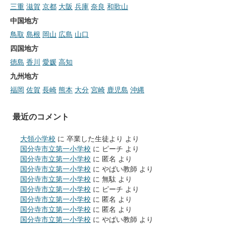
三重
滋賀
京都
大阪
兵庫
奈良
和歌山
中国地方
鳥取
島根
岡山
広島
山口
四国地方
徳島
香川
愛媛
高知
九州地方
福岡
佐賀
長崎
熊本
大分
宮崎
鹿児島
沖縄
最近のコメント
大領小学校
に
卒業した生徒より
より
国分寺市立第一小学校
に
ピーチ
より
国分寺市立第一小学校
に
匿名
より
国分寺市立第一小学校
に
やばい教師
より
国分寺市立第一小学校
に
無駄
より
国分寺市立第一小学校
に
ピーチ
より
国分寺市立第一小学校
に
匿名
より
国分寺市立第一小学校
に
匿名
より
国分寺市立第一小学校
に
やばい教師
より