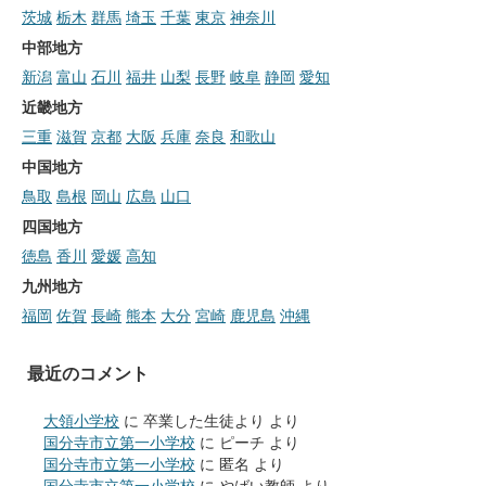
茨城
栃木
群馬
埼玉
千葉
東京
神奈川
中部地方
新潟
富山
石川
福井
山梨
長野
岐阜
静岡
愛知
近畿地方
三重
滋賀
京都
大阪
兵庫
奈良
和歌山
中国地方
鳥取
島根
岡山
広島
山口
四国地方
徳島
香川
愛媛
高知
九州地方
福岡
佐賀
長崎
熊本
大分
宮崎
鹿児島
沖縄
最近のコメント
大領小学校
に
卒業した生徒より
より
国分寺市立第一小学校
に
ピーチ
より
国分寺市立第一小学校
に
匿名
より
国分寺市立第一小学校
に
やばい教師
より