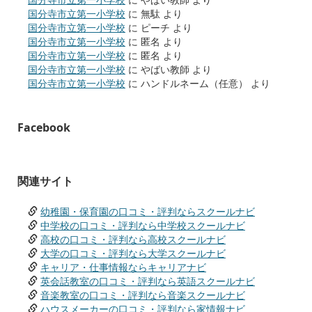
国分寺市立第一小学校
に
無駄
より
国分寺市立第一小学校
に
ピーチ
より
国分寺市立第一小学校
に
匿名
より
国分寺市立第一小学校
に
匿名
より
国分寺市立第一小学校
に
やばい教師
より
国分寺市立第一小学校
に
ハンドルネーム（任意）
より
Facebook
関連サイト
幼稚園・保育園の口コミ・評判ならスクールナビ
中学校の口コミ・評判なら中学校スクールナビ
高校の口コミ・評判なら高校スクールナビ
大学の口コミ・評判なら大学スクールナビ
キャリア・仕事情報ならキャリアナビ
英会話教室の口コミ・評判なら英語スクールナビ
音楽教室の口コミ・評判なら音楽スクールナビ
ハウスメーカーの口コミ・評判なら家情報ナビ