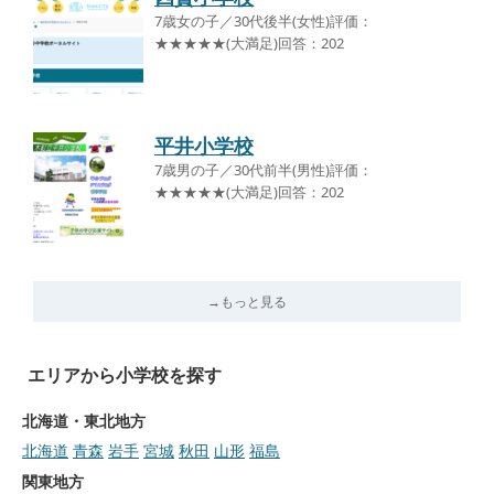
7歳女の子／30代後半(女性)評価：
★★★★★(大満足)回答：202
平井小学校
7歳男の子／30代前半(男性)評価：
★★★★★(大満足)回答：202
→もっと見る
エリアから小学校を探す
北海道・東北地方
北海道
青森
岩手
宮城
秋田
山形
福島
関東地方