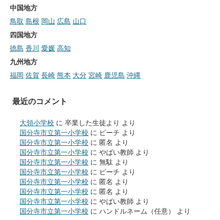
中国地方
鳥取
島根
岡山
広島
山口
四国地方
徳島
香川
愛媛
高知
九州地方
福岡
佐賀
長崎
熊本
大分
宮崎
鹿児島
沖縄
最近のコメント
大領小学校
に
卒業した生徒より
より
国分寺市立第一小学校
に
ピーチ
より
国分寺市立第一小学校
に
匿名
より
国分寺市立第一小学校
に
やばい教師
より
国分寺市立第一小学校
に
無駄
より
国分寺市立第一小学校
に
ピーチ
より
国分寺市立第一小学校
に
匿名
より
国分寺市立第一小学校
に
匿名
より
国分寺市立第一小学校
に
やばい教師
より
国分寺市立第一小学校
に
ハンドルネーム（任意）
より