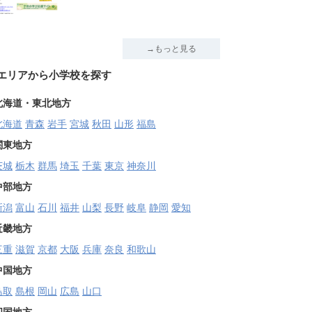
→もっと見る
エリアから小学校を探す
北海道・東北地方
北海道
青森
岩手
宮城
秋田
山形
福島
関東地方
茨城
栃木
群馬
埼玉
千葉
東京
神奈川
中部地方
新潟
富山
石川
福井
山梨
長野
岐阜
静岡
愛知
近畿地方
三重
滋賀
京都
大阪
兵庫
奈良
和歌山
中国地方
鳥取
島根
岡山
広島
山口