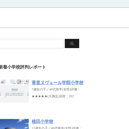
新着小学校評判レポート
香里ヌヴェール学院小学校
7歳女の子／40代前半(女性)評価：
★★★★★(大満足)回答：202
植田小学校
11歳女の子／40代後半(女性)評価：