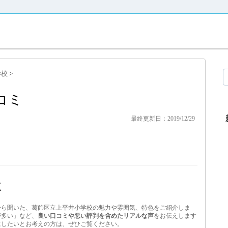
学校
>
コミ
最終更新日：2019/12/29
ミ
から聞いた、葛飾区立上平井小学校の魅力や雰囲気、特色をご紹介しま
が多い」など、
良い口コミや悪い評判を含めたリアルな声
をお伝えします
にしたいとお考えの方は、ぜひご覧ください。