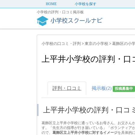
HOME
小学校を探す
小学校の評判・口コミ掲示板
小学校の口コミ・評判
>
東京の小学校
>
葛飾区の小
上平井小学校の評判・口
評判・口コミ
掲示板(2)
投稿募集中
上平井小学校の評判・口コ
葛飾区立上平井小学校に通っているお母さん、お父さん
す。「先生方の指導が行き届いている」「ボランティア
ので、
葛飾区立上平井小学校に対するイメージ
を具体的