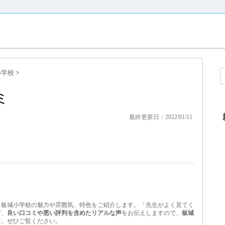
小学校
>
ミ
最終更新日：2022/01/11
、板城小学校の魅力や雰囲気、特色をご紹介します。「先生がよく見てく
ど、
良い口コミや悪い評判を含めたリアルな声
をお伝えしますので、
板城
は、ぜひご覧ください。