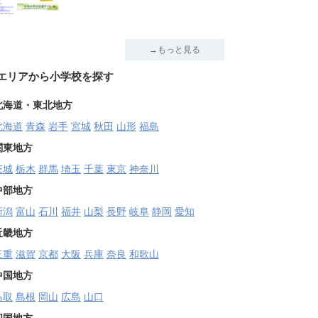
→もっと見る
エリアから小学校を探す
北海道・東北地方
北海道
青森
岩手
宮城
秋田
山形
福島
関東地方
茨城
栃木
群馬
埼玉
千葉
東京
神奈川
中部地方
新潟
富山
石川
福井
山梨
長野
岐阜
静岡
愛知
近畿地方
三重
滋賀
京都
大阪
兵庫
奈良
和歌山
中国地方
鳥取
島根
岡山
広島
山口