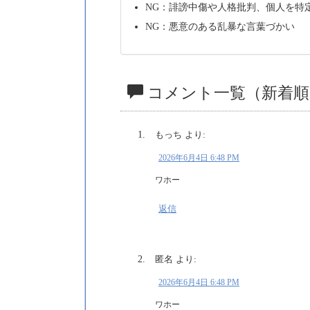
NG：誹謗中傷や人格批判、個人を特
NG：悪意のある乱暴な言葉づかい
コメント一覧（新着順
もっち
より:
2026年6月4日 6:48 PM
ワホー
返信
匿名
より:
2026年6月4日 6:48 PM
ワホー