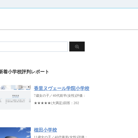
新着小学校評判レポート
香里ヌヴェール学院小学校
7歳女の子／40代前半(女性)評価：
★★★★★(大満足)回答：202
植田小学校
11歳女の子／40代後半(女性)評価：