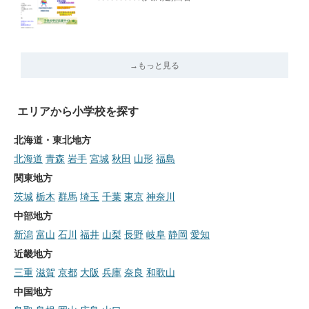
→もっと見る
エリアから小学校を探す
北海道・東北地方
北海道
青森
岩手
宮城
秋田
山形
福島
関東地方
茨城
栃木
群馬
埼玉
千葉
東京
神奈川
中部地方
新潟
富山
石川
福井
山梨
長野
岐阜
静岡
愛知
近畿地方
三重
滋賀
京都
大阪
兵庫
奈良
和歌山
中国地方