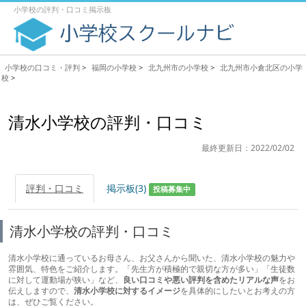
小学校の評判・口コミ掲示板
小学校の口コミ・評判
>
福岡の小学校
>
北九州市の小学校
>
北九州市小倉北区の小学
校
>
清水小学校の評判・口コミ
最終更新日：2022/02/02
評判・口コミ
掲示板(3)
投稿募集中
清水小学校の評判・口コミ
清水小学校に通っているお母さん、お父さんから聞いた、清水小学校の魅力や
雰囲気、特色をご紹介します。「先生方が積極的で親切な方が多い」「生徒数
に対して運動場が狭い」など、
良い口コミや悪い評判を含めたリアルな声
をお
伝えしますので、
清水小学校に対するイメージ
を具体的にしたいとお考えの方
は、ぜひご覧ください。