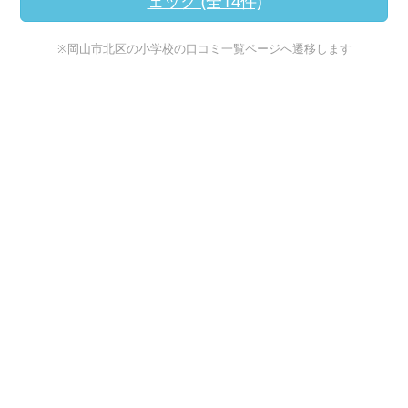
ェック (全14件)
※岡山市北区の小学校の口コミ一覧ページへ遷移します