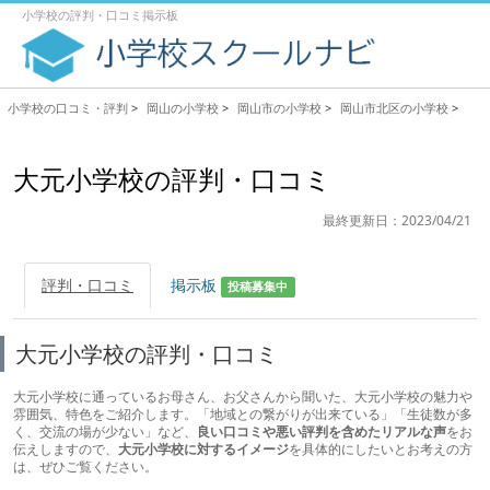
小学校の評判・口コミ掲示板
小学校の口コミ・評判
>
岡山の小学校
>
岡山市の小学校
>
岡山市北区の小学校
>
大元小学校の評判・口コミ
最終更新日：2023/04/21
評判・口コミ
掲示板
投稿募集中
大元小学校の評判・口コミ
大元小学校に通っているお母さん、お父さんから聞いた、大元小学校の魅力や
雰囲気、特色をご紹介します。「地域との繋がりが出来ている」「生徒数が多
く、交流の場が少ない」など、
良い口コミや悪い評判を含めたリアルな声
をお
伝えしますので、
大元小学校に対するイメージ
を具体的にしたいとお考えの方
は、ぜひご覧ください。