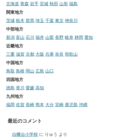
北海道
青森
岩手
宮城
秋田
山形
福島
関東地方
茨城
栃木
群馬
埼玉
千葉
東京
神奈川
中部地方
新潟
富山
石川
福井
山梨
長野
岐阜
静岡
愛知
近畿地方
三重
滋賀
京都
大阪
兵庫
奈良
和歌山
中国地方
鳥取
島根
岡山
広島
山口
四国地方
徳島
香川
愛媛
高知
九州地方
福岡
佐賀
長崎
熊本
大分
宮崎
鹿児島
沖縄
最近のコメント
白幡台小学校
に
りゅう
より