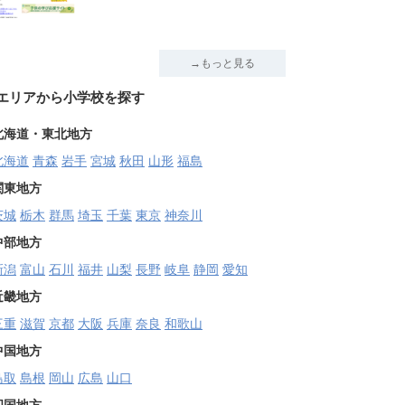
→もっと見る
エリアから小学校を探す
北海道・東北地方
北海道
青森
岩手
宮城
秋田
山形
福島
関東地方
茨城
栃木
群馬
埼玉
千葉
東京
神奈川
中部地方
新潟
富山
石川
福井
山梨
長野
岐阜
静岡
愛知
近畿地方
三重
滋賀
京都
大阪
兵庫
奈良
和歌山
中国地方
鳥取
島根
岡山
広島
山口