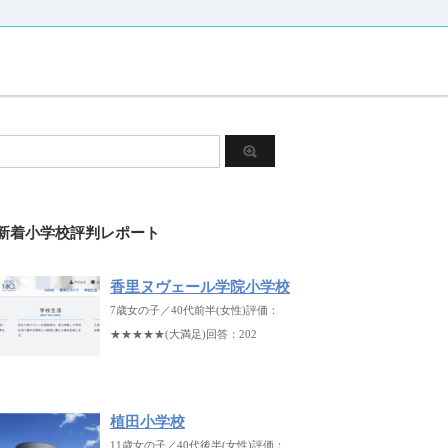
新着小学校評判レポート
香里ヌヴェール学院小学校
7歳女の子／40代前半(女性)評価：
★★★★★(大満足)回答：202
植田小学校
11歳女の子／40代後半(女性)評価：