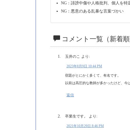
NG：誹謗中傷や人格批判、個人を特
NG：悪意のある乱暴な言葉づかい
コメント一覧（新着順
玉井のこ
より:
2023年8月9日 10:44 PM
宿題がとにかく多くて、有名です。
以前は高圧的な教師が多かったけど、今
返信
卒業生です。
より:
2021年10月29日 8:46 PM