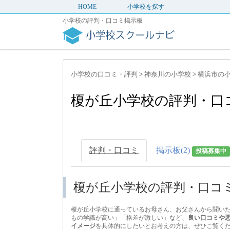
HOME
小学校を探す
小学校の評判・口コミ掲示板
小学校の口コミ・評判
>
神奈川の小学校
>
横浜市の
榎が丘小学校の評判・口
評判・口コミ
掲示板(2)
投稿募集中
榎が丘小学校の評判・口コ
榎が丘小学校に通っているお母さん、お父さんから聞い
もの学識が高い」「格差が激しい」など、
良い口コミや
イメージ
を具体的にしたいとお考えの方は、ぜひご覧く