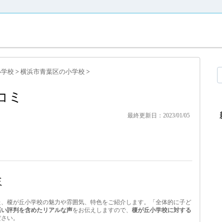
小学校
>
横浜市青葉区の小学校
>
コミ
最終更新日：2023/01/05
ミ
た、榎が丘小学校の魅力や雰囲気、特色をご紹介します。「全体的に子ど
悪い評判を含めたリアルな声
をお伝えしますので、
榎が丘小学校に対する
ださい。