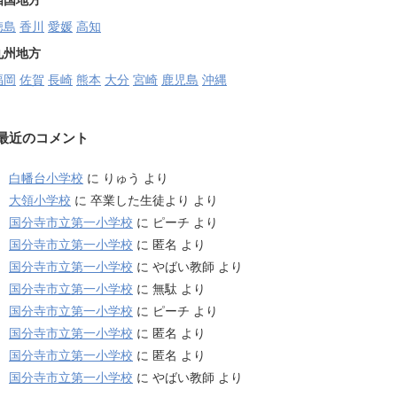
四国地方
徳島
香川
愛媛
高知
九州地方
福岡
佐賀
長崎
熊本
大分
宮崎
鹿児島
沖縄
最近のコメント
白幡台小学校
に
りゅう
より
大領小学校
に
卒業した生徒より
より
国分寺市立第一小学校
に
ピーチ
より
国分寺市立第一小学校
に
匿名
より
国分寺市立第一小学校
に
やばい教師
より
国分寺市立第一小学校
に
無駄
より
国分寺市立第一小学校
に
ピーチ
より
国分寺市立第一小学校
に
匿名
より
国分寺市立第一小学校
に
匿名
より
国分寺市立第一小学校
に
やばい教師
より