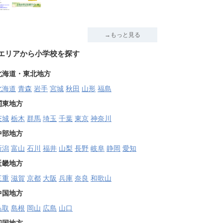
→もっと見る
エリアから小学校を探す
北海道・東北地方
北海道
青森
岩手
宮城
秋田
山形
福島
関東地方
茨城
栃木
群馬
埼玉
千葉
東京
神奈川
中部地方
新潟
富山
石川
福井
山梨
長野
岐阜
静岡
愛知
近畿地方
三重
滋賀
京都
大阪
兵庫
奈良
和歌山
中国地方
鳥取
島根
岡山
広島
山口