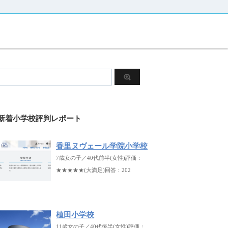
新着小学校評判レポート
香里ヌヴェール学院小学校
7歳女の子／40代前半(女性)評価：
★★★★★(大満足)回答：202
植田小学校
11歳女の子／40代後半(女性)評価：