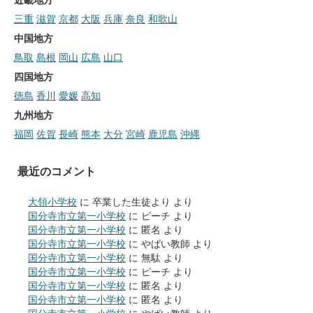
三重
滋賀
京都
大阪
兵庫
奈良
和歌山
中国地方
鳥取
島根
岡山
広島
山口
四国地方
徳島
香川
愛媛
高知
九州地方
福岡
佐賀
長崎
熊本
大分
宮崎
鹿児島
沖縄
最近のコメント
大領小学校
に
卒業した生徒より
より
国分寺市立第一小学校
に
ピーチ
より
国分寺市立第一小学校
に
匿名
より
国分寺市立第一小学校
に
やばい教師
より
国分寺市立第一小学校
に
無駄
より
国分寺市立第一小学校
に
ピーチ
より
国分寺市立第一小学校
に
匿名
より
国分寺市立第一小学校
に
匿名
より