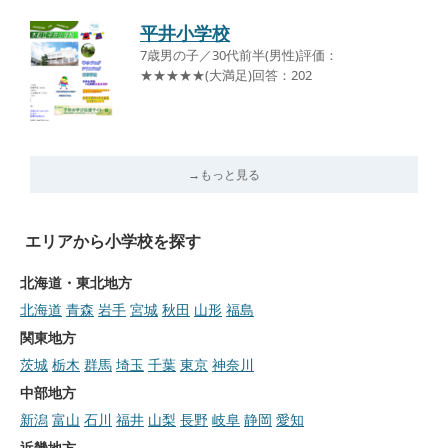
平井小学校
7歳男の子／30代前半(男性)評価：
★★★★★(大満足)回答：202
→もっと見る
エリアから小学校を探す
北海道・東北地方
北海道
青森
岩手
宮城
秋田
山形
福島
関東地方
茨城
栃木
群馬
埼玉
千葉
東京
神奈川
中部地方
新潟
富山
石川
福井
山梨
長野
岐阜
静岡
愛知
近畿地方