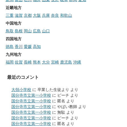
近畿地方
三重
滋賀
京都
大阪
兵庫
奈良
和歌山
中国地方
鳥取
島根
岡山
広島
山口
四国地方
徳島
香川
愛媛
高知
九州地方
福岡
佐賀
長崎
熊本
大分
宮崎
鹿児島
沖縄
最近のコメント
大領小学校
に
卒業した生徒より
より
国分寺市立第一小学校
に
ピーチ
より
国分寺市立第一小学校
に
匿名
より
国分寺市立第一小学校
に
やばい教師
より
国分寺市立第一小学校
に
無駄
より
国分寺市立第一小学校
に
ピーチ
より
国分寺市立第一小学校
に
匿名
より