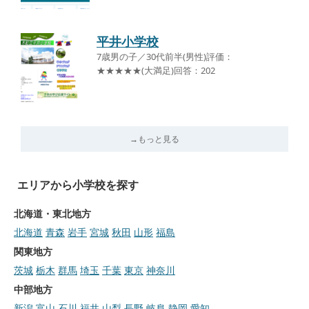
平井小学校
7歳男の子／30代前半(男性)評価：
★★★★★(大満足)回答：202
→もっと見る
エリアから小学校を探す
北海道・東北地方
北海道
青森
岩手
宮城
秋田
山形
福島
関東地方
茨城
栃木
群馬
埼玉
千葉
東京
神奈川
中部地方
新潟
富山
石川
福井
山梨
長野
岐阜
静岡
愛知