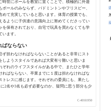
ご時世にボールを教室に置くことで、積極的に外遊
もボールのみならず、バドミントンやフリスビー、
含めて充実していると思います。体育の授業でも、
えるように子供達の意識向上に努めてくださってい
ゃを保有されており、自宅で玩具を買わなくても学
ています。
ればならない
必ず担わなければならないことがあると非常にスト
をしようスタイルであれば大変有り難いと思いま
れぞれのライフスタイルがある中で、またひと学年
ければならない、卒業までに１度は担わなければな
ストレスに感じます。それぞれの委員にも、果たし
に2名や3名も必ず必要なのか、疑問に思う部分も少
C-40161950