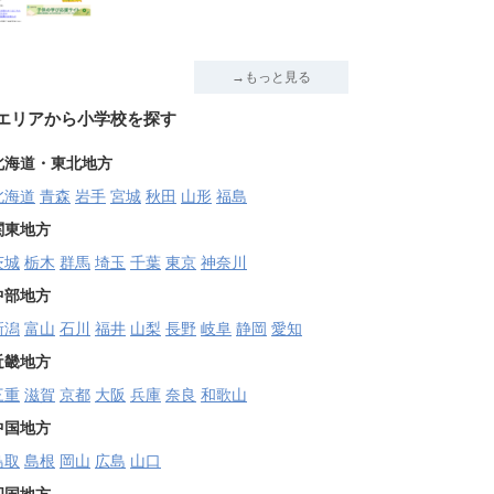
→もっと見る
エリアから小学校を探す
北海道・東北地方
北海道
青森
岩手
宮城
秋田
山形
福島
関東地方
茨城
栃木
群馬
埼玉
千葉
東京
神奈川
中部地方
新潟
富山
石川
福井
山梨
長野
岐阜
静岡
愛知
近畿地方
三重
滋賀
京都
大阪
兵庫
奈良
和歌山
中国地方
鳥取
島根
岡山
広島
山口