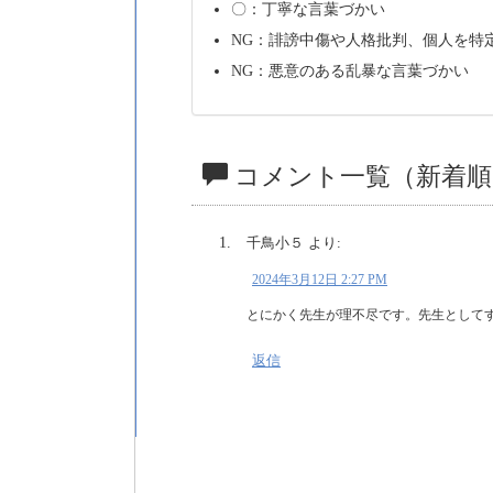
〇：丁寧な言葉づかい
NG：誹謗中傷や人格批判、個人を特
NG：悪意のある乱暴な言葉づかい
コメント一覧（新着順
千鳥小５
より:
2024年3月12日 2:27 PM
とにかく先生が理不尽です。先生として
返信