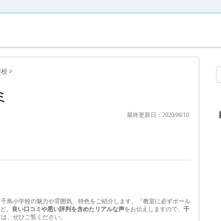
学校
>
ミ
最終更新日：2020/06/10
、千鳥小学校の魅力や雰囲気、特色をご紹介します。「教室に必ずボール
など、
良い口コミや悪い評判を含めたリアルな声
をお伝えしますので、
千
方は、ぜひご覧ください。