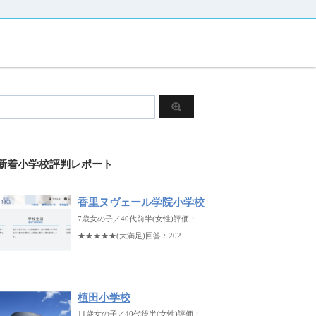
新着小学校評判レポート
香里ヌヴェール学院小学校
7歳女の子／40代前半(女性)評価：
★★★★★(大満足)回答：202
植田小学校
11歳女の子／40代後半(女性)評価：