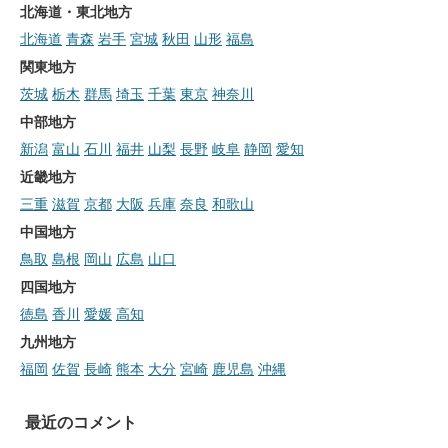
北海道・東北地方
北海道
青森
岩手
宮城
秋田
山形
福島
関東地方
茨城
栃木
群馬
埼玉
千葉
東京
神奈川
中部地方
新潟
富山
石川
福井
山梨
長野
岐阜
静岡
愛知
近畿地方
三重
滋賀
京都
大阪
兵庫
奈良
和歌山
中国地方
鳥取
島根
岡山
広島
山口
四国地方
徳島
香川
愛媛
高知
九州地方
福岡
佐賀
長崎
熊本
大分
宮崎
鹿児島
沖縄
最近のコメント