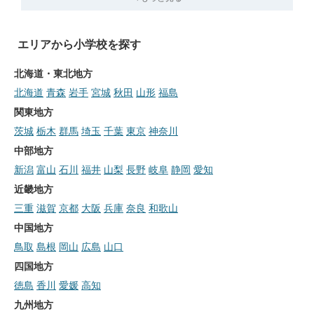
エリアから小学校を探す
北海道・東北地方
北海道
青森
岩手
宮城
秋田
山形
福島
関東地方
茨城
栃木
群馬
埼玉
千葉
東京
神奈川
中部地方
新潟
富山
石川
福井
山梨
長野
岐阜
静岡
愛知
近畿地方
三重
滋賀
京都
大阪
兵庫
奈良
和歌山
中国地方
鳥取
島根
岡山
広島
山口
四国地方
徳島
香川
愛媛
高知
九州地方