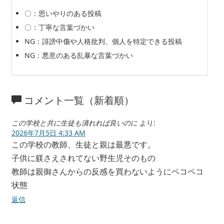
〇：思いやりのある投稿
〇：丁寧な言葉づかい
NG：誹謗中傷や人格批判、個人を特定できる投稿
NG：悪意のある乱暴な言葉づかい
コメント一覧（新着順）
この学校と共に生徒も潰れれば良いのに
より:
2026年7月5日 4:33 AM
この学校の教師、生徒と親は最悪です。
子供に躾さえされてない野生児そのもの
教師は親御さんからの反感を買わないようにペコペコ
状態
返信