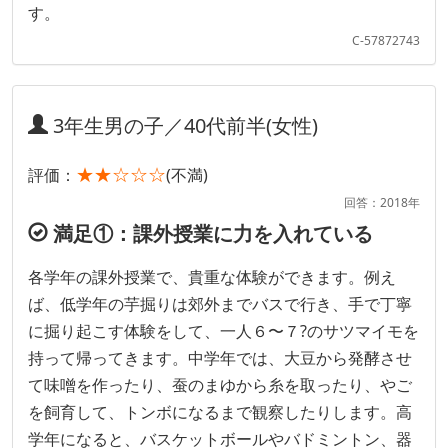
す。
C-57872743
3年生男の子／40代前半(女性)
★★☆☆☆
評価：
(不満)
回答：2018年
満足①：課外授業に力を入れている
各学年の課外授業で、貴重な体験ができます。例え
ば、低学年の芋掘りは郊外までバスで行き、手で丁寧
に掘り起こす体験をして、一人６〜７?のサツマイモを
持って帰ってきます。中学年では、大豆から発酵させ
て味噌を作ったり、蚕のまゆから糸を取ったり、やご
を飼育して、トンボになるまで観察したりします。高
学年になると、バスケットボールやバドミントン、器