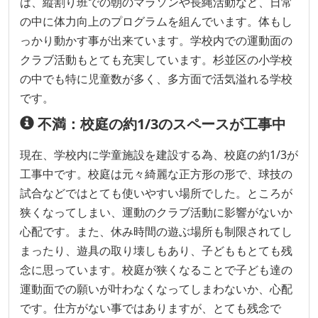
は、縦割り班での朝のマラソンや長縄活動など、日常
の中に体力向上のプログラムを組んでいます。体もし
っかり動かす事が出来ています。学校内での運動面の
クラブ活動もとても充実しています。杉並区の小学校
の中でも特に児童数が多く、多方面で活気溢れる学校
です。
不満：校庭の約1/3のスペースが工事中
現在、学校内に学童施設を建設する為、校庭の約1/3が
工事中です。校庭は元々綺麗な正方形の形で、球技の
試合などではとても使いやすい場所でした。ところが
狭くなってしまい、運動のクラブ活動に影響がないか
心配です。また、休み時間の遊ぶ場所も制限されてし
まったり、遊具の取り壊しもあり、子どももとても残
念に思っています。校庭が狭くなることで子ども達の
運動面での願いが叶わなくなってしまわないか、心配
です。仕方がない事ではありますが、とても残念で