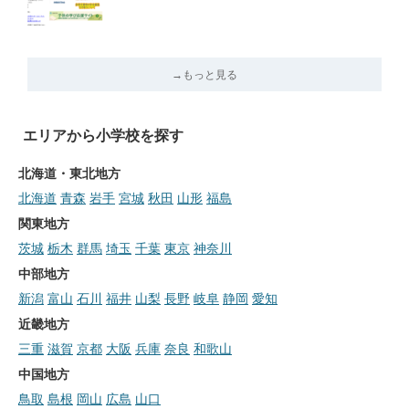
→もっと見る
エリアから小学校を探す
北海道・東北地方
北海道
青森
岩手
宮城
秋田
山形
福島
関東地方
茨城
栃木
群馬
埼玉
千葉
東京
神奈川
中部地方
新潟
富山
石川
福井
山梨
長野
岐阜
静岡
愛知
近畿地方
三重
滋賀
京都
大阪
兵庫
奈良
和歌山
中国地方
鳥取
島根
岡山
広島
山口