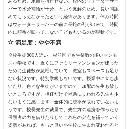
あるため、水筒を持たせない。校内のウォーターサー
バーで水分補給が十分」という見解のため、長い間認
めてもらえなかったという経緯があります。休み時間
はウォーターサーバーの前に長蛇の列が出来て、時間
内に順番が回ってこない子どももいるのが現状です。
満足度：やや不満
全校生徒800人近い、杉並区でも生徒数の多いマンモ
ス小学校です。近くにファミリーマンションが建った
ために生徒数が急増していて、教室もスペースも足り
ない状況です。特別学級もないです。授業中に立ち歩
いたり、色々な生徒がいますので、加配の先生も欲し
いところですが、担任だけで補助にまわれる先生も少
ないように感じます。全体的に統率が取れていないよ
うです。校長先生の裁量で、先生方の連携を作ったり
保護者の力を借りたりしてこれらの欠点を補っていく
姿勢があれば、もっと良い小学校に生まれ変われると