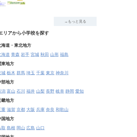
→もっと見る
エリアから小学校を探す
北海道・東北地方
北海道
青森
岩手
宮城
秋田
山形
福島
関東地方
茨城
栃木
群馬
埼玉
千葉
東京
神奈川
中部地方
新潟
富山
石川
福井
山梨
長野
岐阜
静岡
愛知
近畿地方
三重
滋賀
京都
大阪
兵庫
奈良
和歌山
中国地方
鳥取
島根
岡山
広島
山口