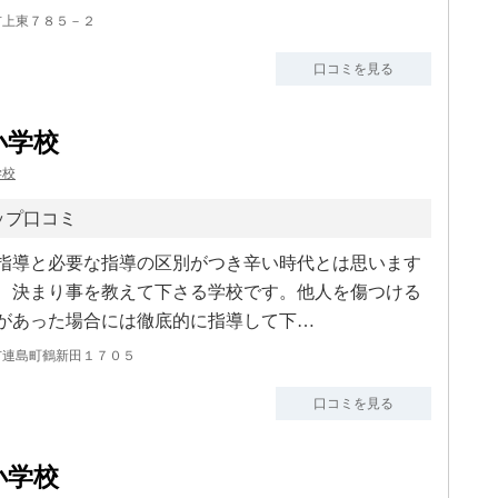
市上東７８５－２
口コミを見る
小学校
学校
ップ口コミ
指導と必要な指導の区別がつき辛い時代とは思います
、決まり事を教えて下さる学校です。他人を傷つける
があった場合には徹底的に指導して下…
市連島町鶴新田１７０５
口コミを見る
小学校