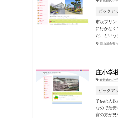
倉敷市の小
ピックア
市販プリン
に行かなく
だ、という
岡山県倉敷
庄小学
倉敷市の小
ピックア
子供の人数
なので治安
官の方が見