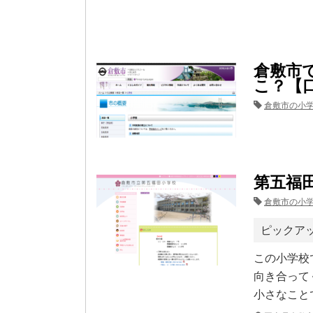
倉敷市
こ？【
倉敷市の小
第五福
倉敷市の小
ピックア
この小学校
向き合って
小さなこと