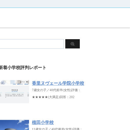
新着小学校評判レポート
香里ヌヴェール学院小学校
7歳女の子／40代前半(女性)評価：
★★★★★(大満足)回答：202
植田小学校
11歳女の子／40代後半(女性)評価：