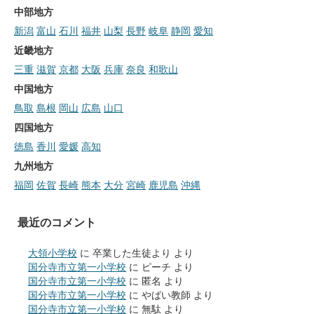
中部地方
新潟
富山
石川
福井
山梨
長野
岐阜
静岡
愛知
近畿地方
三重
滋賀
京都
大阪
兵庫
奈良
和歌山
中国地方
鳥取
島根
岡山
広島
山口
四国地方
徳島
香川
愛媛
高知
九州地方
福岡
佐賀
長崎
熊本
大分
宮崎
鹿児島
沖縄
最近のコメント
大領小学校
に
卒業した生徒より
より
国分寺市立第一小学校
に
ピーチ
より
国分寺市立第一小学校
に
匿名
より
国分寺市立第一小学校
に
やばい教師
より
国分寺市立第一小学校
に
無駄
より