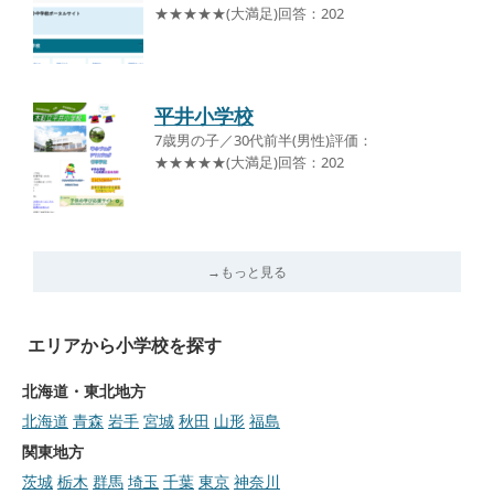
★★★★★(大満足)回答：202
平井小学校
7歳男の子／30代前半(男性)評価：
★★★★★(大満足)回答：202
→もっと見る
エリアから小学校を探す
北海道・東北地方
北海道
青森
岩手
宮城
秋田
山形
福島
関東地方
茨城
栃木
群馬
埼玉
千葉
東京
神奈川