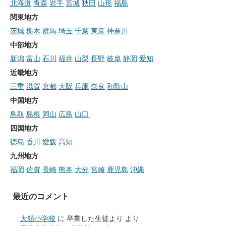
北海道
青森
岩手
宮城
秋田
山形
福島
関東地方
茨城
栃木
群馬
埼玉
千葉
東京
神奈川
中部地方
新潟
富山
石川
福井
山梨
長野
岐阜
静岡
愛知
近畿地方
三重
滋賀
京都
大阪
兵庫
奈良
和歌山
中国地方
鳥取
島根
岡山
広島
山口
四国地方
徳島
香川
愛媛
高知
九州地方
福岡
佐賀
長崎
熊本
大分
宮崎
鹿児島
沖縄
最近のコメント
大領小学校
に
卒業した生徒より
より