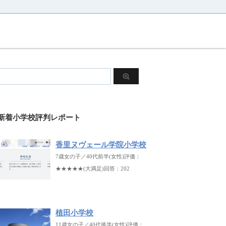
新着小学校評判レポート
香里ヌヴェール学院小学校
7歳女の子／40代前半(女性)評価：
★★★★★(大満足)回答：202
植田小学校
11歳女の子／40代後半(女性)評価：