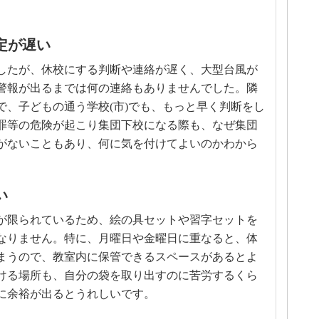
定が遅い
したが、休校にする判断や連絡が遅く、大型台風が
警報が出るまでは何の連絡もありませんでした。隣
で、子どもの通う学校(市)でも、もっと早く判断をし
罪等の危険が起こり集団下校になる際も、なぜ集団
がないこともあり、何に気を付けてよいのかわから
い
が限られているため、絵の具セットや習字セットを
なりません。特に、月曜日や金曜日に重なると、体
まうので、教室内に保管できるスペースがあるとよ
ける場所も、自分の袋を取り出すのに苦労するくら
に余裕が出るとうれしいです。