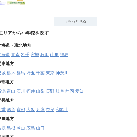
→もっと見る
エリアから小学校を探す
北海道・東北地方
北海道
青森
岩手
宮城
秋田
山形
福島
関東地方
茨城
栃木
群馬
埼玉
千葉
東京
神奈川
中部地方
新潟
富山
石川
福井
山梨
長野
岐阜
静岡
愛知
近畿地方
三重
滋賀
京都
大阪
兵庫
奈良
和歌山
中国地方
鳥取
島根
岡山
広島
山口