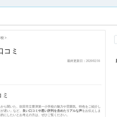
学校
>
口コミ
最終更新日：2020/02/16
コミ
んから聞いた、吹田市立豊津第一小学校の魅力や雰囲気、特色をご紹介し
定が遅い」など、
良い口コミや悪い評判を含めたリアルな声
をお伝えしま
体的にしたいとお考えの方は、ぜひご覧ください。