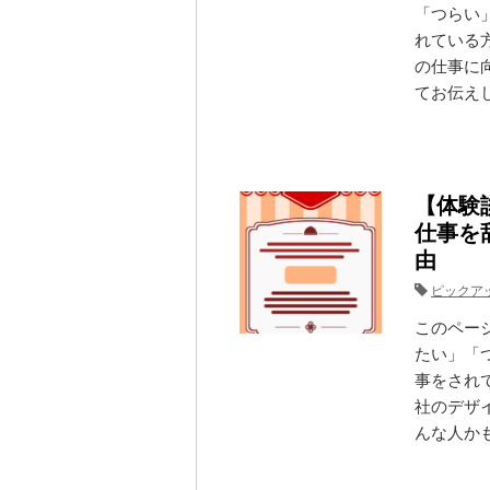
「つらい
れている
の仕事に
てお伝えし
【体験
仕事を
由
ピックア
このペー
たい」「
事をされ
社のデザ
んな人かも