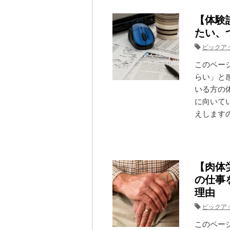
【体験
たい、
ピックア
このペー
らい」と
いる方の
に向いて
えしますの
【肉体
の仕事
理由
ピックア
このペー