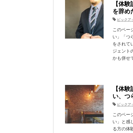
【体験
を辞め
ピックア
このペー
い」「つ
をされて
ジェント
かも併せて
【体験
い、つ
ピックア
このペー
い」と感
る方の体