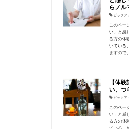
と感じ
らノル
ピックア
このペー
い」と感
る方の体
いている
ますので、
【体験
い、つ
ピックア
このペー
い」と感
る方の体
ている、