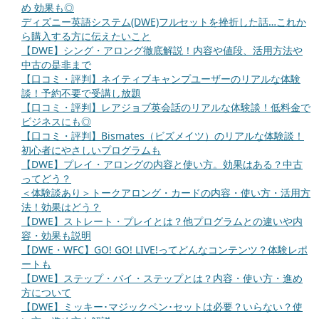
め 効果も◎
ディズニー英語システム(DWE)フルセットを挫折した話…これか
ら購入する方に伝えたいこと
【DWE】シング・アロング徹底解説！内容や値段、活用方法や
中古の是非まで
【口コミ・評判】ネイティブキャンプユーザーのリアルな体験
談！予約不要で受講し放題
【口コミ・評判】レアジョブ英会話のリアルな体験談！低料金で
ビジネスにも◎
【口コミ・評判】Bismates（ビズメイツ）のリアルな体験談！
初心者にやさしいプログラムも
【DWE】プレイ・アロングの内容と使い方。効果はある？中古
ってどう？
＜体験談あり＞トークアロング・カードの内容・使い方・活用方
法！効果はどう？
【DWE】ストレート・プレイとは？他プログラムとの違いや内
容・効果も説明
【DWE・WFC】GO! GO! LIVE!ってどんなコンテンツ？体験レポ
ートも
【DWE】ステップ・バイ・ステップとは？内容・使い方・進め
方について
【DWE】ミッキー･マジックペン･セットは必要？いらない？使