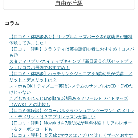
自由が丘駅
コラム
【口コミ・体験談あり】リップルキッズパークを6歳幼児が無料
体験してみました！
【口コミ・評判】クラウティは英会話初心者におすすめ！コスパ
も◎
スタディサプリ×ネイティブキャンプ「新日常英会話セットプラ
ン」はコスパ最強でおすすめ！
【口コミ・体験談】ハッチリンクジュニアを6歳幼児が受講！メ
リット・デメリットは？
スマホもOK！ディズニー英語システムのサンプルはCD・DVDだ
けじゃない！
こどもちゃれんじEnglishは効果ある？ワールドワイドキッズ
（WWK）との比較も
【口コミ体験談】グローバルクラウン（マンツーマン）のメリッ
ト・デメリットは？アプリレッスンが楽しい
【口コミ・評判】Novakidを7歳幼児が無料体験！リアルレポー
ト＆クーポンコードも
【口コミ・評判】楽天abcマウスはアプリで楽しく学べておすす