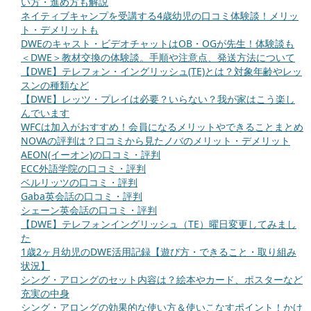
い方・進め方も解説
ネイティブキャンプを受講する4歳幼児の口コミ体験談！メリッ
ト・デメリットも
DWEのキャスト・ビデオチャットはOB・OGが先生！体験談も
＜DWE＞教材交換の体験談。手順や注意点、発送方法について
【DWE】テレフォン・イングリッシュ(TE)とは？対象年齢やレッ
スンの種類など
【DWE】レッツ・プレイは必要？いらない？我が家はこう楽し
んでいます
WFCは加入がおすすめ！会員になるメリットやできることまとめ
NOVAの評判は？口コミから見たノバのメリット・デメリット
AEON(イーオン)の口コミ・評判
ECC外語学院の口コミ・評判
ベルリッツの口コミ・評判
Gaba英会話の口コミ・評判
シェーン英会話の口コミ・評判
【DWE】テレフォンイングリッシュ（TE）曜日変更してみまし
た
1歳2ヶ月幼児のDWE活用記録【遊び方・できること・取り組み
状況】
シング・アロングのセット内容は？絵本やカード、ポスターなど
充実の中身
シング・アロングの効果的な使い方＆使いこなすポイント！かけ