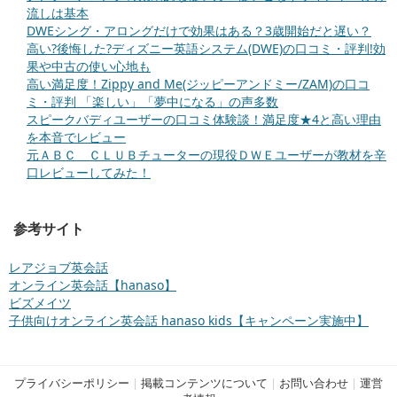
流しは基本
DWEシング・アロングだけで効果はある？3歳開始だと遅い？
高い?後悔した?ディズニー英語システム(DWE)の口コミ・評判!効
果や中古の使い心地も
高い満足度！Zippy and Me(ジッピーアンドミー/ZAM)の口コ
ミ・評判 「楽しい」「夢中になる」の声多数
スピークバディユーザーの口コミ体験談！満足度★4と高い理由
を本音でレビュー
元ＡＢＣ ＣＬＵＢチューターの現役ＤＷＥユーザーが教材を辛
口レビューしてみた！
参考サイト
レアジョブ英会話
オンライン英会話【hanaso】
ビズメイツ
子供向けオンライン英会話 hanaso kids【キャンペーン実施中】
プライバシーポリシー
|
掲載コンテンツについて
|
お問い合わせ
|
運営