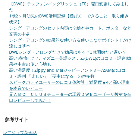
【DWE】テレフォンイングリッシュ（TE）曜日変更してみまし
た
1歳2ヶ月幼児のDWE活用記録【遊び方・できること・取り組み
状況】
シング・アロングのセット内容は？絵本やカード、ポスターなど
充実の中身
シング・アロングの効果的な使い方＆使いこなすポイント！かけ
流しは基本
DWEシング・アロングだけで効果はある？3歳開始だと遅い？
高い?後悔した?ディズニー英語システム(DWE)の口コミ・評判!効
果や中古の使い心地も
高い満足度！Zippy and Me(ジッピーアンドミー/ZAM)の口コ
ミ・評判 「楽しい」「夢中になる」の声多数
スピークバディユーザーの口コミ体験談！満足度★4と高い理由
を本音でレビュー
元ＡＢＣ ＣＬＵＢチューターの現役ＤＷＥユーザーが教材を辛
口レビューしてみた！
参考サイト
レアジョブ英会話