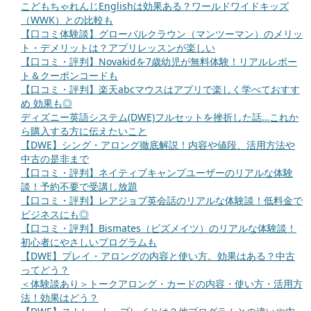
こどもちゃれんじEnglishは効果ある？ワールドワイドキッズ
（WWK）との比較も
【口コミ体験談】グローバルクラウン（マンツーマン）のメリッ
ト・デメリットは？アプリレッスンが楽しい
【口コミ・評判】Novakidを7歳幼児が無料体験！リアルレポー
ト＆クーポンコードも
【口コミ・評判】楽天abcマウスはアプリで楽しく学べておすす
め 効果も◎
ディズニー英語システム(DWE)フルセットを挫折した話…これか
ら購入する方に伝えたいこと
【DWE】シング・アロング徹底解説！内容や値段、活用方法や
中古の是非まで
【口コミ・評判】ネイティブキャンプユーザーのリアルな体験
談！予約不要で受講し放題
【口コミ・評判】レアジョブ英会話のリアルな体験談！低料金で
ビジネスにも◎
【口コミ・評判】Bismates（ビズメイツ）のリアルな体験談！
初心者にやさしいプログラムも
【DWE】プレイ・アロングの内容と使い方。効果はある？中古
ってどう？
＜体験談あり＞トークアロング・カードの内容・使い方・活用方
法！効果はどう？