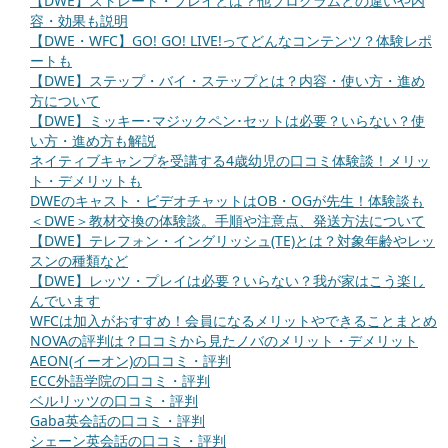
【DWE】ストレート・プレイとは？他プログラムとの違いや内
容・効果も説明
【DWE・WFC】GO! GO! LIVE!ってどんなコンテンツ？体験レポ
ートも
【DWE】ステップ・バイ・ステップとは？内容・使い方・進め
方について
【DWE】ミッキー･マジックペン･セットは必要？いらない？使
い方・進め方も解説
ネイティブキャンプを受講する4歳幼児の口コミ体験談！メリッ
ト・デメリットも
DWEのキャスト・ビデオチャットはOB・OGが先生！体験談も
＜DWE＞教材交換の体験談。手順や注意点、発送方法について
【DWE】テレフォン・イングリッシュ(TE)とは？対象年齢やレッ
スンの種類など
【DWE】レッツ・プレイは必要？いらない？我が家はこう楽し
んでいます
WFCは加入がおすすめ！会員になるメリットやできることまとめ
NOVAの評判は？口コミから見たノバのメリット・デメリット
AEON(イーオン)の口コミ・評判
ECC外語学院の口コミ・評判
ベルリッツの口コミ・評判
Gaba英会話の口コミ・評判
シェーン英会話の口コミ・評判