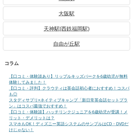
大阪駅
天神駅(西鉄福岡駅)
自由が丘駅
コラム
【口コミ・体験談あり】リップルキッズパークを6歳幼児が無料
体験してみました！
【口コミ・評判】クラウティは英会話初心者におすすめ！コスパ
も◎
スタディサプリ×ネイティブキャンプ「新日常英会話セットプラ
ン」はコスパ最強でおすすめ！
【口コミ・体験談】ハッチリンクジュニアを6歳幼児が受講！メ
リット・デメリットは？
スマホもOK！ディズニー英語システムのサンプルはCD・DVDだ
けじゃない！