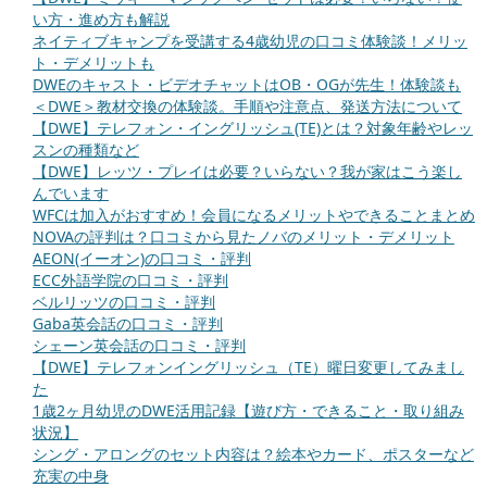
い方・進め方も解説
ネイティブキャンプを受講する4歳幼児の口コミ体験談！メリッ
ト・デメリットも
DWEのキャスト・ビデオチャットはOB・OGが先生！体験談も
＜DWE＞教材交換の体験談。手順や注意点、発送方法について
【DWE】テレフォン・イングリッシュ(TE)とは？対象年齢やレッ
スンの種類など
【DWE】レッツ・プレイは必要？いらない？我が家はこう楽し
んでいます
WFCは加入がおすすめ！会員になるメリットやできることまとめ
NOVAの評判は？口コミから見たノバのメリット・デメリット
AEON(イーオン)の口コミ・評判
ECC外語学院の口コミ・評判
ベルリッツの口コミ・評判
Gaba英会話の口コミ・評判
シェーン英会話の口コミ・評判
【DWE】テレフォンイングリッシュ（TE）曜日変更してみまし
た
1歳2ヶ月幼児のDWE活用記録【遊び方・できること・取り組み
状況】
シング・アロングのセット内容は？絵本やカード、ポスターなど
充実の中身