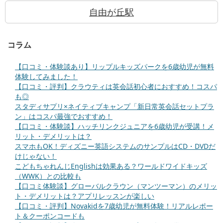
自由が丘駅
コラム
【口コミ・体験談あり】リップルキッズパークを6歳幼児が無料
体験してみました！
【口コミ・評判】クラウティは英会話初心者におすすめ！コスパ
も◎
スタディサプリ×ネイティブキャンプ「新日常英会話セットプラ
ン」はコスパ最強でおすすめ！
【口コミ・体験談】ハッチリンクジュニアを6歳幼児が受講！メ
リット・デメリットは？
スマホもOK！ディズニー英語システムのサンプルはCD・DVDだ
けじゃない！
こどもちゃれんじEnglishは効果ある？ワールドワイドキッズ
（WWK）との比較も
【口コミ体験談】グローバルクラウン（マンツーマン）のメリッ
ト・デメリットは？アプリレッスンが楽しい
【口コミ・評判】Novakidを7歳幼児が無料体験！リアルレポー
ト＆クーポンコードも