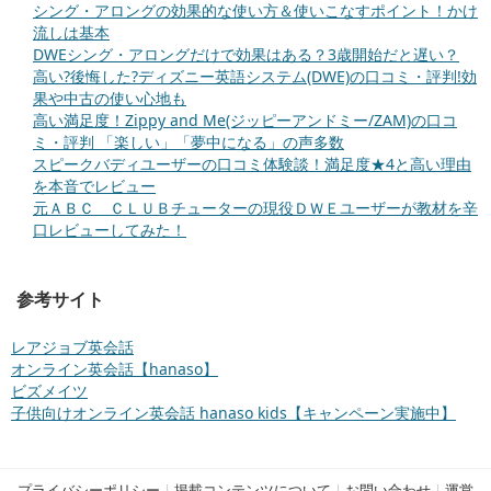
シング・アロングの効果的な使い方＆使いこなすポイント！かけ
流しは基本
DWEシング・アロングだけで効果はある？3歳開始だと遅い？
高い?後悔した?ディズニー英語システム(DWE)の口コミ・評判!効
果や中古の使い心地も
高い満足度！Zippy and Me(ジッピーアンドミー/ZAM)の口コ
ミ・評判 「楽しい」「夢中になる」の声多数
スピークバディユーザーの口コミ体験談！満足度★4と高い理由
を本音でレビュー
元ＡＢＣ ＣＬＵＢチューターの現役ＤＷＥユーザーが教材を辛
口レビューしてみた！
参考サイト
レアジョブ英会話
オンライン英会話【hanaso】
ビズメイツ
子供向けオンライン英会話 hanaso kids【キャンペーン実施中】
プライバシーポリシー
|
掲載コンテンツについて
|
お問い合わせ
|
運営