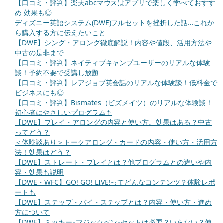
【口コミ・評判】楽天abcマウスはアプリで楽しく学べておすす
め 効果も◎
ディズニー英語システム(DWE)フルセットを挫折した話…これか
ら購入する方に伝えたいこと
【DWE】シング・アロング徹底解説！内容や値段、活用方法や
中古の是非まで
【口コミ・評判】ネイティブキャンプユーザーのリアルな体験
談！予約不要で受講し放題
【口コミ・評判】レアジョブ英会話のリアルな体験談！低料金で
ビジネスにも◎
【口コミ・評判】Bismates（ビズメイツ）のリアルな体験談！
初心者にやさしいプログラムも
【DWE】プレイ・アロングの内容と使い方。効果はある？中古
ってどう？
＜体験談あり＞トークアロング・カードの内容・使い方・活用方
法！効果はどう？
【DWE】ストレート・プレイとは？他プログラムとの違いや内
容・効果も説明
【DWE・WFC】GO! GO! LIVE!ってどんなコンテンツ？体験レポ
ートも
【DWE】ステップ・バイ・ステップとは？内容・使い方・進め
方について
【DWE】ミッキー･マジックペン･セットは必要？いらない？使