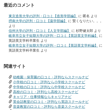
最近のコメント
東京造形大学の評判・口コミ【造形学部編】
に
匿名
より
摂南大学の評判・口コミ【薬学部編】
に
賢くなりたい。。。
より
信州大学の評判・口コミ【人文学部編】
に
杉野健太郎
より
岐阜市立女子短期大学の評判・口コミ【英語英文学科編】
に
英語英文学科卒業生
より
岐阜市立女子短期大学の評判・口コミ【英語英文学科編】
に
英語英文学科卒業生
より
関連サイト
幼稚園・保育園の口コミ・評判ならスクールナビ
小学校の口コミ・評判なら小学校スクールナビ
中学校の口コミ・評判なら中学校スクールナビ
高校の口コミ・評判なら高校スクールナビ
キャリア・仕事情報ならキャリアナビ
英会話教室の口コミ・評判なら英語スクールナビ
音楽教室の口コミ・評判なら音楽スクールナビ