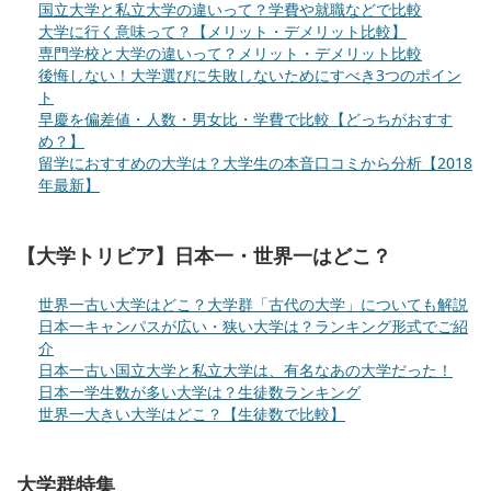
国立大学と私立大学の違いって？学費や就職などで比較
大学に行く意味って？【メリット・デメリット比較】
専門学校と大学の違いって？メリット・デメリット比較
後悔しない！大学選びに失敗しないためにすべき3つのポイン
ト
早慶を偏差値・人数・男女比・学費で比較【どっちがおすす
め？】
留学におすすめの大学は？大学生の本音口コミから分析【2018
年最新】
【大学トリビア】日本一・世界一はどこ？
世界一古い大学はどこ？大学群「古代の大学」についても解説
日本一キャンパスが広い・狭い大学は？ランキング形式でご紹
介
日本一古い国立大学と私立大学は、有名なあの大学だった！
日本一学生数が多い大学は？生徒数ランキング
世界一大きい大学はどこ？【生徒数で比較】
大学群特集