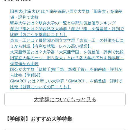
旧帝大(七帝大)とは？偏差値高い国立大学群「旧帝大」を偏差
値・評判で比較
駅弁大学とは？駅弁大学の一覧と学部別偏差値ランキング
産近甲龍とは？関西私立大学群「産近甲龍」を偏差値・評判で
比較【気になる就職口コミも】
東京一工とは？最難関の国立大学群「東京一工」の特徴を口コ
ミから解説【有利な就職・レベル高い授業】
大東亜帝国とは？大学群「大東亜帝国」を偏差値・評判で比較
旧官立大学の一つ「旧六医大」とは？各大学の序列を難易度・
偏差値から比較
国公立大学群「筑横千(横千筑、筑横千首)」を偏差値・評判か
ら比較【準難関】
GMARCHとは？新しい大学群「GMARCH」を偏差値・評判で
比較【就職についての口コミも】
大学群についてもっと見る
【学部別】おすすめ大学特集