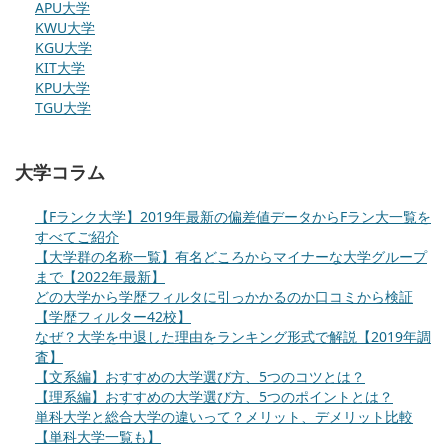
APU大学
KWU大学
KGU大学
KIT大学
KPU大学
TGU大学
大学コラム
【Fランク大学】2019年最新の偏差値データからFラン大一覧を
すべてご紹介
【大学群の名称一覧】有名どころからマイナーな大学グループ
まで【2022年最新】
どの大学から学歴フィルタに引っかかるのか口コミから検証
【学歴フィルター42校】
なぜ？大学を中退した理由をランキング形式で解説【2019年調
査】
【文系編】おすすめの大学選び方、5つのコツとは？
【理系編】おすすめの大学選び方、5つのポイントとは？
単科大学と総合大学の違いって？メリット、デメリット比較
【単科大学一覧も】