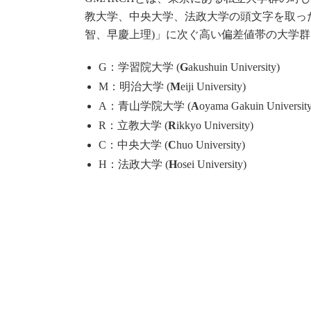
教大学、中央大学、法政大学の頭文字を取っ
智、早慶上理)」に次ぐ高い偏差値帯の大学
G：学習院大学 (
G
akushuin University)
M：明治大学 (
M
eiji University)
A：青山学院大学 (
A
oyama Gakuin University
R：立教大学 (
R
ikkyo University)
C：中央大学 (
C
huo University)
H：法政大学 (
H
osei University)