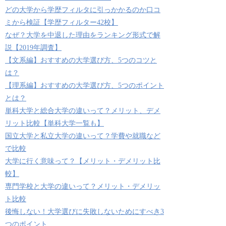
どの大学から学歴フィルタに引っかかるのか口コ
ミから検証【学歴フィルター42校】
なぜ？大学を中退した理由をランキング形式で解
説【2019年調査】
【文系編】おすすめの大学選び方、5つのコツと
は？
【理系編】おすすめの大学選び方、5つのポイント
とは？
単科大学と総合大学の違いって？メリット、デメ
リット比較【単科大学一覧も】
国立大学と私立大学の違いって？学費や就職など
で比較
大学に行く意味って？【メリット・デメリット比
較】
専門学校と大学の違いって？メリット・デメリッ
ト比較
後悔しない！大学選びに失敗しないためにすべき3
つのポイント