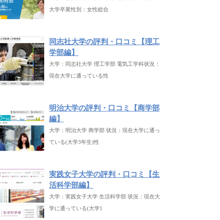
大学卒業性別：女性総合
同志社大学の評判・口コミ【理工
学部編】
大学：同志社大学 理工学部 電気工学科状況：
現在大学に通っている性
明治大学の評判・口コミ【商学部
編】
大学：明治大学 商学部 状況：現在大学に通っ
ている(大学3年生)性
実践女子大学の評判・口コミ【生
活科学部編】
大学：実践女子大学 生活科学部 状況：現在大
学に通っている(大学1