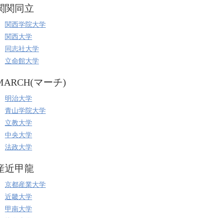
関関同立
関西学院大学
関西大学
同志社大学
立命館大学
MARCH(マーチ)
明治大学
青山学院大学
立教大学
中央大学
法政大学
産近甲龍
京都産業大学
近畿大学
甲南大学