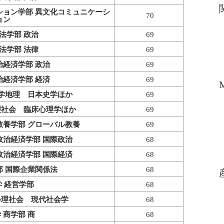
ション学部 異文化コミュニケーシ
70
ョン
法学部 政治
69
法学部 法律
69
治経済学部 政治
69
治経済学部 経済
69
史学地理 日本史学ほか
69
理社会 臨床心理学ほか
69
教養学部 グローバル教養
69
政治経済学部 国際政治
68
政治経済学部 国際経済
68
部 国際企業関係法
68
 経営学部
68
心理社会 現代社会学
68
 商学部 商
68